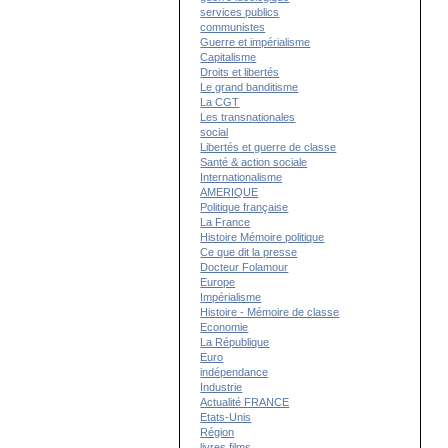
services publics
communistes
Guerre et impérialisme
Capitalisme
Droits et libertés
Le grand banditisme
La CGT
Les transnationales
social
Libertés et guerre de classe
Santé & action sociale
Internationalisme
AMERIQUE
Politique française
La France
Histoire Mémoire politique
Ce que dit la presse
Docteur Folamour
Europe
Impérialisme
Histoire - Mémoire de classe
Economie
La République
Euro
indépendance
Industrie
Actualité FRANCE
Etats-Unis
Région
livres films