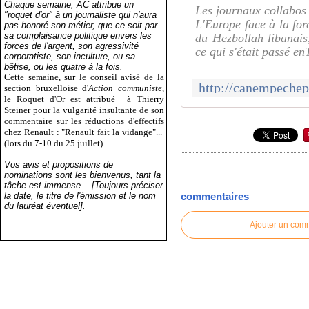
Chaque semaine, AC attribue un
Les journaux collabos
"roquet d'or" à un journaliste qui n'aura
L'Europe face à la for
pas honoré son métier, que ce soit par
sa complaisance politique envers les
du Hezbollah libanais,
forces de l'argent, son agressivité
ce qui s'était passé en
corporatiste, son inculture, ou sa
bêtise, ou les quatre à la fois.
Cette semaine, sur le conseil avisé de la
section bruxelloise d'
Action communiste
,
le Roquet d'Or est attribué
à Thierry
Steiner pour la vulgarité insultante de son
commentaire sur les réductions d'effectifs
chez Renault : "Renault fait la vidange"...
(lors du 7-10 du 25 juillet).
Vos avis et propositions de
nominations sont les bienvenus, tant la
tâche est immense... [Toujours préciser
la date, le titre de l'émission et le nom
commentaires
du lauréat éventuel].
Ajouter un com