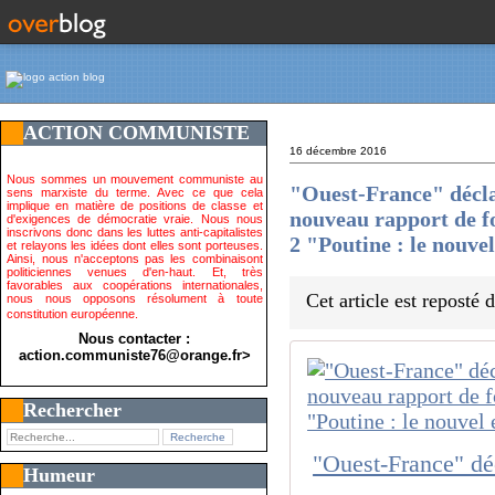
ACTION COMMUNISTE
16 décembre 2016
Nous sommes un mouvement communiste au
"Ouest-France" déclare
sens marxiste du terme. Avec ce que cela
implique en matière de positions de classe et
nouveau rapport de f
d'exigences de démocratie vraie. Nous nous
inscrivons donc dans les luttes anti-capitalistes
2 "Poutine : le nouve
et relayons les idées dont elles sont porteuses.
Ainsi, nous n'acceptons pas les combinaisont
politiciennes venues d'en-haut. Et, très
favorables aux coopérations internationales,
Cet article est reposté
nous nous opposons résolument à toute
constitution européenne.
Nous contacter :
action.communiste76@orange.fr>
Rechercher
Humeur