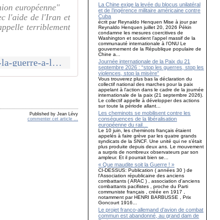
La Chine exige la levée du blocus unilatéral
union européenne"
et de l’ingérence militaire américaine contre
 l'aide de l'Iran et
Cuba
écrit par Reynaldo Henquen Mise à jour par
appelle terriblement
Reynaldo Henquen juillet 20, 2026 Pékin
condamne les mesures coercitives de
Washington et soutient l’appel massif de la
communauté internationale à l’ONU Le
gouvernement de la République populaire de
Chine a...
http://canempechepasnicolas.over-blog.com/2016/12/ouest-france-declare-la-guerre-a-la-russie.le-depit-les-egare-ils-n-ont-rien-compris-du-nouveau-rapport-de-force-mondial-regardez-su
Journée internationale de la Paix du 21
septembre 2026 : “stop les guerres, stop les
violences, stop la misère”
Vous trouverez plus bas la déclaration du
collectif national des marches pour la paix
appelant à l'action dans le cadre de la journée
internationale de la paix (21 septembre 2026).
Le collectif appelle à développer des actions
sur toute la période allant...
Les cheminots se mobilisent contre les
Published by Jean Lévy
conséquences de la libéralisation
commenter cet article
…
européenne du rail…
Le 10 juin, les cheminots français étaient
appelés à faire grève par les quatre grands
syndicats de la SNCF. Une unité qui ne s’était
plus produite depuis deux ans. Le mouvement
a surpris de nombreux observateurs par son
ampleur. Et il pourrait bien se...
« Que maudite soit la Guerre ! »
CI-DESSUS: Publication ( années 30 ) de
l'Association républicaine des anciens
combattants ( ARAC ) , association d'anciens
combattants pacifistes , proche du Parti
communiste français , créée en 1917 ,
notamment par HENRI BARBUSSE , Prix
Goncourt 1916...
Le projet franco-allemand d’avion de combat
commun est abandonné, au grand dam de