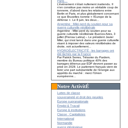
Paris…
L’événement n’était nullement inattendu. Il
n’en constitue pas moins un véritable coup de
tonnerre, d’abord dans les relations entre
Berlin et Paris, et plus globalement concernant
ce que Bruxelles nomme « l’Europe de la
défense ». Le 8 juin, les deux...
Argentine : Milei perd du soutien pour sa
guerre culturelle néolibérale
Argentine : Milei perd du soutien pour sa
guerre culturelle néolibérale Buenos Aires, 3
juillet (Prensa Latina) – Le président Javier
Milei, qui s'est lancé dans une guerre culturelle
visant à imposer des valeurs néolibérales de
droite, voit actuellement...
HYDROÉLECTRICITÉ : les barrages ont
été lâchés par la France
Par Patrick Serres, Trésorier du Pardem,
membre du Bureau politique 40% des
barrages détenus par EDF devront passer au
privé en 2028. Le parlement français vient de
livrer une part substantielle de l’énergie aux
appétits du marché : merci l’Union
européenne...
Notre ActivitÉ
Luttes de classe
souveraineté et droit des peuples
Europe supranationale
Emploi & Travail
Europe & institutions
Classe : Capitalistes
International
Normandie
guerre idéologique