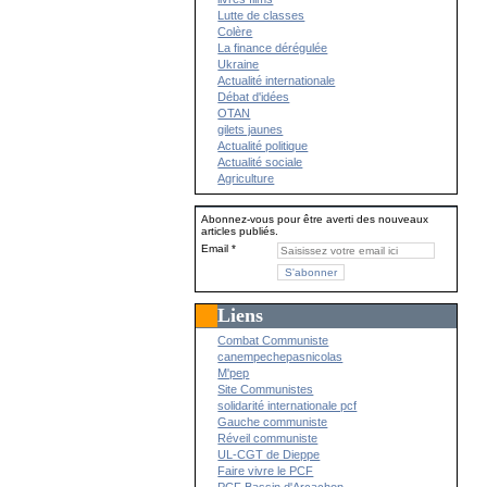
Lutte de classes
Colère
La finance dérégulée
Ukraine
Actualité internationale
Débat d'idées
OTAN
gilets jaunes
Actualité politique
Actualité sociale
Agriculture
Abonnez-vous pour être averti des nouveaux
articles publiés.
Email
Liens
Combat Communiste
canempechepasnicolas
M'pep
Site Communistes
solidarité internationale pcf
Gauche communiste
Réveil communiste
UL-CGT de Dieppe
Faire vivre le PCF
PCF Bassin d'Arcachon