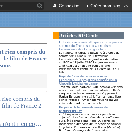
Connexion
+
Créer mon blog
Articles RÉCents
Le Parti communiste d'Espagne à propos du
sommet de Trump sur le « terrorisme
transnational d'extrême gauche »
ont rien compris du
Le Parti communiste d'Espagne à propos du
sommet de Trump sur le « terrorisme
 le film de France
transnational d'extrême gauche » Actualités
du PCE – 17 juillet 2026 Le gouvernement
ssous
américain est en guerre contre le droit
international et contre ceux d'entre nous qui
luttent...
Rejet de l’offre de reprise de Fibre
Excellence - Le projet des salariés de La
Chapelle Darblay en danger
Très mauvaise nouvelle. Que nos gouvernants
cessent de parler de réindustrialisation. Ils s'en
moquent car ils ne veulent pas s'opposer à
l'Union Européenne et à la "concurrence libre
et non faussée". Or si nous voulons sauver
notre indépendance industrielle...
Perpétuer le leg révolutionnaire de
ROBESPIERRE
« Robespierre dans la mémoire populaire,
aujourd’hui » c’est le thème de la conférence
qui a été donnée par Pierre Outteryck de
"Ouest-France" déclare la guerre à la Russie....Le dépit les égare : ils n'ont rien compris du nouveau rapport de force mondial (Regardez sur "canempechepasnicolas" le film de France 2 "Poutine : le nouvel empire", et les "Unes" des journaux collabos ci-dessous
l’association des Amis de Robespierre samedi
25 juillet à 11 heures au Panthéon (Paris 5e).
Par Pierre Outteryck de l’association...