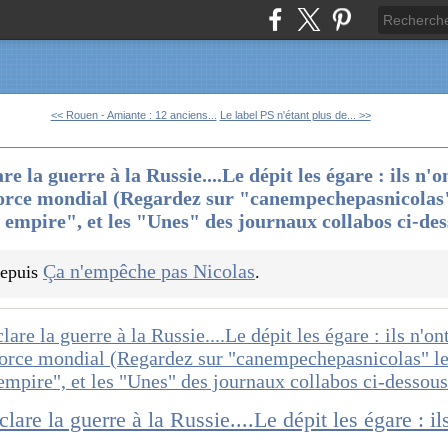
<< Rouen - Amiante : 12 anciens...
Le label PS n'étant plus de... >>
 la guerre à la Russie....Le dépit les égare : ils n'
orce mondial (Regardez sur "canempechepasnicolas"
l empire", et les "Unes" des journaux collabos ci-de
Ça n'empêche pas Nicolas
 depuis
.