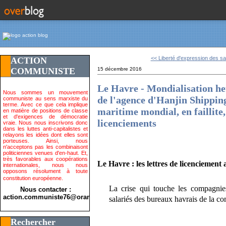
<< Liberté d'expression des sal
ACTION
COMMUNISTE
15 décembre 2016
Le Havre - Mondialisation heu
Nous sommes un mouvement
de l'agence d'Hanjin Shippin
communiste au sens marxiste du
terme. Avec ce que cela implique
maritime mondial, en faillite,
en matière de positions de classe
et d'exigences de démocratie
licenciements
vraie. Nous nous inscrivons donc
dans les luttes anti-capitalistes et
relayons les idées dont elles sont
porteuses. Ainsi, nous
n'acceptons pas les combinaisont
politiciennes venues d'en-haut. Et,
très favorables aux coopérations
Le Havre : les lettres de licenciement
internationales, nous nous
opposons résolument à toute
constitution européenne.
La crise qui touche les compagnie
Nous contacter :
action.communiste76@orange.fr>
salariés des bureaux havrais de la co
Rechercher