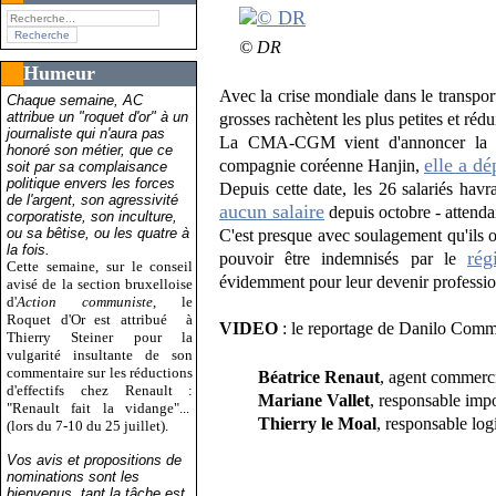
© DR
Humeur
Avec la crise mondiale dans le transpor
Chaque semaine, AC
attribue un "roquet d'or" à un
grosses rachètent les plus petites et ré
journaliste qui n'aura pas
La CMA-CGM vient d'annoncer la s
honoré son métier, que ce
elle a dé
compagnie coréenne Hanjin,
soit par sa complaisance
politique envers les forces
Depuis cette date, les 26 salariés havr
de l'argent, son agressivité
aucun salaire
depuis octobre - attendai
corporatiste, son inculture,
ou sa bêtise, ou les quatre à
C'est presque avec soulagement qu'ils o
la fois.
rég
pouvoir être indemnisés par le
Cette semaine, sur le conseil
évidemment pour leur devenir professi
avisé de la section bruxelloise
d'
Action communiste
, le
Roquet d'Or est attribué
à
VIDEO
: le reportage de Danilo Comm
Thierry Steiner pour la
vulgarité insultante de son
commentaire sur les réductions
Béatrice Renaut
, agent commerc
d'effectifs chez Renault :
Mariane Vallet
, responsable imp
"Renault fait la vidange"...
Thierry le Moal
, responsable lo
(lors du 7-10 du 25 juillet).
Vos avis et propositions de
nominations sont les
bienvenus, tant la tâche est