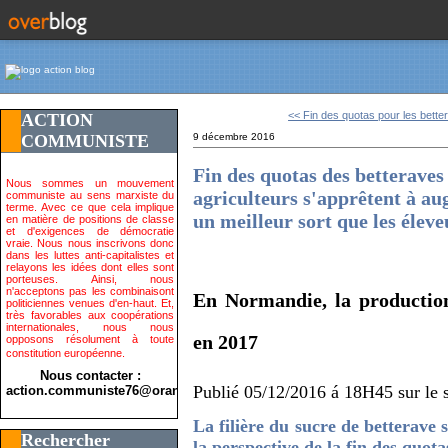
<< Fin des quotas pour les better
ACTION
COMMUNISTE
9 décembre 2016
Fin des quotas des betteraves
Nous sommes un mouvement
agriculteurs s'apprêtent à au
communiste au sens marxiste du
terme. Avec ce que cela implique
un meilleur sort que les éleveu
en matière de positions de classe
et d'exigences de démocratie
vraie. Nous nous inscrivons donc
dans les luttes anti-capitalistes et
relayons les idées dont elles sont
porteuses. Ainsi, nous
n'acceptons pas les combinaisont
En Normandie, la production
politiciennes venues d'en-haut. Et,
très favorables aux coopérations
internationales, nous nous
en 2017
opposons résolument à toute
constitution européenne.
Nous contacter :
Publié 05/12/2016 á 18H45 sur le 
action.communiste76@orange.fr>
La filière du sucre de betterave
Rechercher
la perspective de la fin des quot