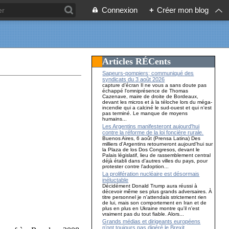
Connexion
+
Créer mon blog
Articles RÉCents
Sapeurs-pompiers; communiqué des
syndicats du 3 août 2026
capture d'écran Il ne vous a sans doute pas
échappé l'omniprésence de Thomas
Cazenave, maire de droite de Bordeaux,
devant les micros et à la téloche lors du méga-
incendie qui a calciné le sud-ouest et qui n'est
pas terminé. Le manque de moyens
humains...
Les Argentins manifesteront aujourd'hui
contre la réforme de la loi foncière rurale.
Buenos Aires, 6 août (Prensa Latina) Des
milliers d'Argentins retourneront aujourd'hui sur
la Plaza de los Dos Congresos, devant le
Palais législatif, lieu de rassemblement central
déjà établi dans d'autres villes du pays, pour
protester contre l'adoption...
La prolifération nucléaire est désormais
inéluctable
Décidément Donald Trump aura réussi à
décevoir même ses plus grands adversaires. À
titre personnel je n'attendais strictement rien
de lui, mais son comportement en Iran et de
plus en plus en Ukraine montre qu'il n'est
vraiment pas du tout fiable. Alors...
Grands médias et dirigeants européens
n’ont toujours pas digéré le Brexit…