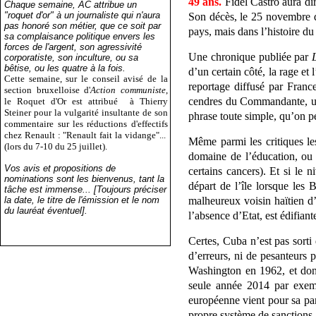
49 ans.
Fidel Castro aura di
Chaque semaine, AC attribue un
"roquet d'or" à un journaliste qui n'aura
Son décès, le 25 novembre de
pas honoré son métier, que ce soit par
pays, mais dans l’histoire d
sa complaisance politique envers les
forces de l'argent, son agressivité
Une chronique publiée par
corporatiste, son inculture, ou sa
bêtise, ou les quatre à la fois.
d’un certain côté, la rage e
Cette semaine, sur le conseil avisé de la
reportage diffusé par France
section bruxelloise d'
Action communiste
,
cendres du Commandante, une
le Roquet d'Or est attribué
à Thierry
Steiner pour la vulgarité insultante de son
phrase toute simple, qu’on p
commentaire sur les réductions d'effectifs
chez Renault : "Renault fait la vidange"...
Même parmi les critiques le
(lors du 7-10 du 25 juillet).
domaine de l’éducation, ou 
Vos avis et propositions de
certains cancers). Et si le 
nominations sont les bienvenus, tant la
départ de l’île lorsque les
tâche est immense... [Toujours préciser
la date, le titre de l'émission et le nom
malheureux voisin haïtien d’
du lauréat éventuel].
l’absence d’Etat, est édifiant
Certes, Cuba n’est pas sorti
d’erreurs, ni de pesanteurs 
Washington en 1962, et dont
seule année 2014 par exemp
européenne vient pour sa par
propre système de sanctions.