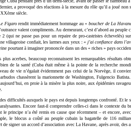
rigé Cuba pendant près d’un demi-siècle, avant de passer le flambeau à
rnier, a provoqué des réactions à la mesure du rôle qu’il a joué non s
u XX
ème
siècle.
Le Figaro
rendit immédiatement hommage au «
boucher de La Havan
t l’outrance valent compliments. Au demeurant, c’est d’abord au peuple 
 2 (qui ne passe pas pour un repaire de pro-castristes échevelés) sur 
 villageoise confiait, les larmes aux yeux : «
j’ai confiance dans l’
eine pourtant à imaginer prononcée dans un des « riches » pays occiden
s plus acerbes, beaucoup reconnaissent les remarquables résultats ob
bien de la santé (Cuba était même à la pointe de la recherche mondi
niveau de vie n’égalait évidemment pas celui de la Norvège, il convien
 Barbudos chassèrent la marionnette de Washington, Fulgencio Batist
aujourd’hui, en proie à la misère la plus noire, aux épidémies ravageu
e.
 des difficultés auxquels le pays est depuis longtemps confronté. Et le
paralysantes. Encore faut-il comprendre celles-ci dans le contexte du 
 le principe n’a été remis en cause que récemment – et encore, avec 
le, le blocus a coûté au peuple cubain la bagatelle de 116 milli
t de signer un accord d’association avec La Havane, après avoir, des 