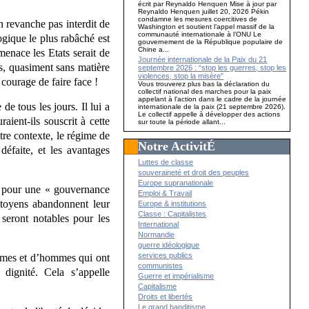
écrit par Reynaldo Henquen Mise à jour par
Reynaldo Henquen juillet 20, 2026 Pékin
condamne les mesures coercitives de
n revanche pas interdit de
Washington et soutient l’appel massif de la
communauté internationale à l’ONU Le
ogique le plus rabâché est
gouvernement de la République populaire de
Chine a...
menace les Etats serait de
Journée internationale de la Paix du 21
es, quasiment sans matière
septembre 2026 : “stop les guerres, stop les
violences, stop la misère”
courage de faire face !
Vous trouverez plus bas la déclaration du
collectif national des marches pour la paix
appelant à l'action dans le cadre de la journée
de tous les jours. Il lui a
internationale de la paix (21 septembre 2026).
Le collectif appelle à développer des actions
aient-ils souscrit à cette
sur toute la période allant...
utre contexte, le régime de
Notre ActivitÉ
défaite, et les avantages
Luttes de classe
souveraineté et droit des peuples
Europe supranationale
rs pour une « gouvernance
Emploi & Travail
citoyens abandonnent leur
Europe & institutions
Classe : Capitalistes
 seront notables pour les
International
Normandie
guerre idéologique
services publics
emmes et d’hommes qui ont
communistes
 dignité. Cela s’appelle
Guerre et impérialisme
Capitalisme
Droits et libertés
Le grand banditisme