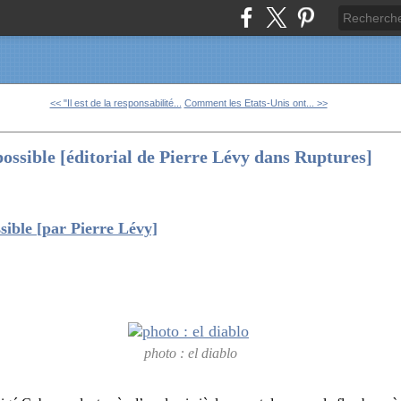
<< "Il est de la responsabilité...
Comment les Etats-Unis ont... >>
ssible [éditorial de Pierre Lévy dans Ruptures]
ible [par Pierre Lévy]
photo : el diablo