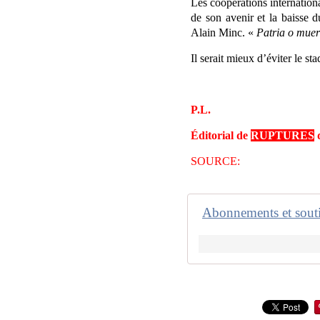
Les coopérations international
de son avenir et la baisse d
Alain Minc. «
Patria o muer
Il serait mieux d’éviter le st
P.L.
Éditorial de
RUPTURES
d
SOURCE:
Abonnements et sout