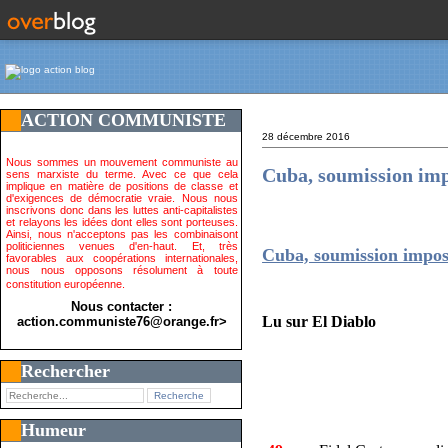
ACTION COMMUNISTE
28 décembre 2016
Nous sommes un mouvement communiste au
Cuba, soumission impo
sens marxiste du terme. Avec ce que cela
implique en matière de positions de classe et
d'exigences de démocratie vraie. Nous nous
inscrivons donc dans les luttes anti-capitalistes
et relayons les idées dont elles sont porteuses.
Ainsi, nous n'acceptons pas les combinaisont
politiciennes venues d'en-haut. Et, très
Cuba, soumission imposs
favorables aux coopérations internationales,
nous nous opposons résolument à toute
constitution européenne.
Nous contacter :
Lu sur El Diablo
action.communiste76@orange.fr>
Rechercher
Humeur