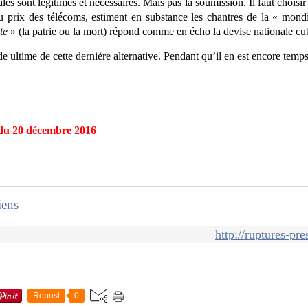
es sont légitimes et nécessaires. Mais pas la soumission. Il faut choisir 
u prix des télécoms, estiment en substance les chantres de la « mondi
te
» (la patrie ou la mort) répond comme en écho la devise nationale cu
ade ultime de cette dernière alternative. Pendant qu’il en est encore temps
u 20 décembre 2016
iens
http://ruptures-pr
Repost
0