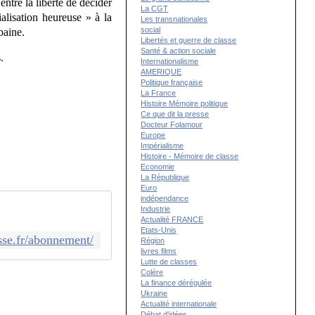
entre la liberté de décider
La CGT
alisation heureuse » à la
Les transnationales
social
baine.
Libertés et guerre de classe
Santé & action sociale
.
Internationalisme
AMERIQUE
Politique française
La France
Histoire Mémoire politique
Ce que dit la presse
Docteur Folamour
Europe
Impérialisme
Histoire - Mémoire de classe
Economie
La République
Euro
indépendance
Industrie
Actualité FRANCE
Etats-Unis
esse.fr/abonnement/
Région
livres films
Lutte de classes
Colère
La finance dérégulée
Ukraine
Actualité internationale
Débat d'idées