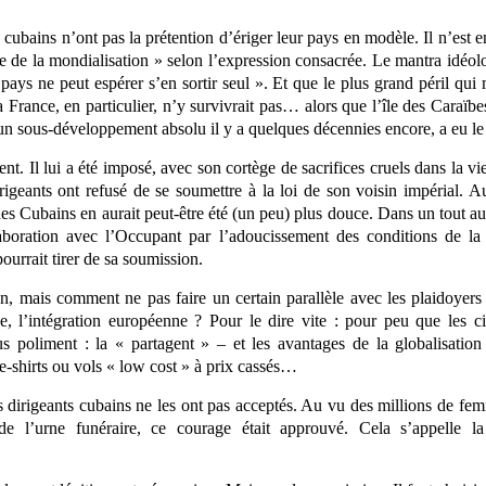
cubains n’ont pas la prétention d’ériger leur pays en modèle. Il n’est e
ère de la mondialisation » selon l’expression consacrée. Le mantra idéol
ays ne peut espérer s’en sortir seul ». Et que le plus grand péril qui 
 France, en particulier, n’y survivrait pas… alors que l’île des Caraïb
 un sous-développement absolu il y a quelques décennies encore, a eu le 
t. Il lui a été imposé, avec son cortège de sacrifices cruels dans la vie 
igeants ont refusé de se soumettre à la loi de son voisin impérial. Aur
) des Cubains en aurait peut-être été (un peu) plus douce. Dans un tout a
llaboration avec l’Occupant par l’adoucissement des conditions de la 
urrait tirer de sa soumission.
n, mais comment ne pas faire un certain parallèle avec les plaidoye
e, l’intégration européenne ? Pour le dire vite : pour peu que les 
us poliment : la « partagent » – et les avantages de la globalisation
e-shirts ou vols « low cost » à prix cassés…
s dirigeants cubains ne les ont pas acceptés. Au vu des millions de f
e l’urne funéraire, ce courage était approuvé. Cela s’appelle la