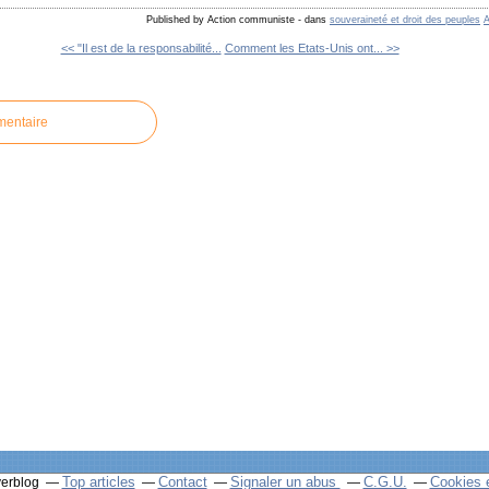
Published by Action communiste
-
dans
souveraineté et droit des peuples
<< "Il est de la responsabilité...
Comment les Etats-Unis ont... >>
mentaire
Top articles
Contact
Signaler un abus
C.G.U.
Cookies 
verblog