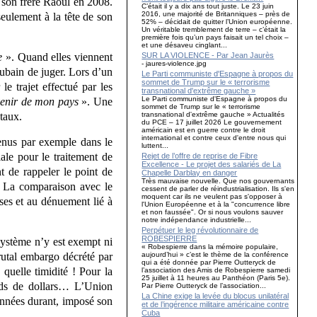
 son frère Raoul en 2008.
C’était il y a dix ans tout juste. Le 23 juin
2016, une majorité de Britanniques – près de
eulement à la tête de son
52% – décidait de quitter l’Union européenne.
Un véritable tremblement de terre – c’était la
première fois qu’un pays faisait un tel choix –
et une désaveu cinglant...
SUR LA VIOLENCE - Par Jean Jaurès
e
». Quand elles viennent
- jaures-violence.jpg
cubain de juger. Lors d’un
Le Parti communiste d'Espagne à propos du
sommet de Trump sur le « terrorisme
le trajet effectué par les
transnational d'extrême gauche »
Le Parti communiste d'Espagne à propos du
avenir de mon pays
». Une
sommet de Trump sur le « terrorisme
transnational d'extrême gauche » Actualités
taux.
du PCE – 17 juillet 2026 Le gouvernement
américain est en guerre contre le droit
international et contre ceux d'entre nous qui
tenus par exemple dans le
luttent...
ale pour le traitement de
Rejet de l’offre de reprise de Fibre
Excellence - Le projet des salariés de La
t de rappeler le point de
Chapelle Darblay en danger
Très mauvaise nouvelle. Que nos gouvernants
a. La comparaison avec le
cessent de parler de réindustrialisation. Ils s'en
moquent car ils ne veulent pas s'opposer à
ses et au dénuement lié à
l'Union Européenne et à la "concurrence libre
et non faussée". Or si nous voulons sauver
notre indépendance industrielle...
Perpétuer le leg révolutionnaire de
ROBESPIERRE
 système n’y est exempt ni
« Robespierre dans la mémoire populaire,
aujourd’hui » c’est le thème de la conférence
brutal embargo décrété par
qui a été donnée par Pierre Outteryck de
quelle timidité ! Pour la
l’association des Amis de Robespierre samedi
25 juillet à 11 heures au Panthéon (Paris 5e).
ards de dollars… L’Union
Par Pierre Outteryck de l’association...
La Chine exige la levée du blocus unilatéral
années durant, imposé son
et de l’ingérence militaire américaine contre
Cuba