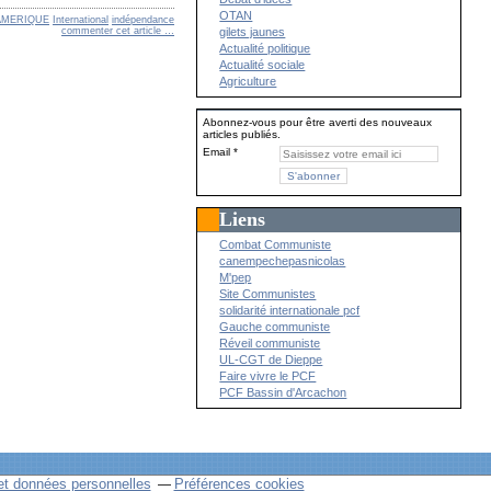
OTAN
AMERIQUE
International
indépendance
gilets jaunes
commenter cet article
…
Actualité politique
Actualité sociale
Agriculture
Abonnez-vous pour être averti des nouveaux
articles publiés.
Email
Liens
Combat Communiste
canempechepasnicolas
M'pep
Site Communistes
solidarité internationale pcf
Gauche communiste
Réveil communiste
UL-CGT de Dieppe
Faire vivre le PCF
PCF Bassin d'Arcachon
et données personnelles
Préférences cookies