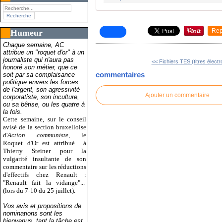
Rep
Humeur
Chaque semaine, AC
attribue un "roquet d'or" à un
journaliste qui n'aura pas
<< Fichiers TES (titres électr
honoré son métier, que ce
commentaires
soit par sa complaisance
politique envers les forces
de l'argent, son agressivité
Ajouter un commentaire
corporatiste, son inculture,
ou sa bêtise, ou les quatre à
la fois.
Cette semaine, sur le conseil
avisé de la section bruxelloise
d'
Action communiste
, le
Roquet d'Or est attribué
à
Thierry Steiner pour la
vulgarité insultante de son
commentaire sur les réductions
d'effectifs chez Renault :
"Renault fait la vidange"...
(lors du 7-10 du 25 juillet).
Vos avis et propositions de
nominations sont les
bienvenus, tant la tâche est