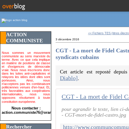
<< Fichiers TES (titres électr
ACTION
COMMUNISTE
3 décembre 2016
CGT - La mort de Fidel Castr
Nous sommes un mouvement
syndicats cubains
communiste au sens marxiste du
terme. Avec ce que cela implique
en matière de positions de classe
et d'exigences de démocratie
vraie. Nous nous inscrivons donc
Cet article est reposté depui
dans les luttes anti-capitalistes et
Diablo]
relayons les idées dont elles sont
.
porteuses. Ainsi, nous
n'acceptons pas les combinaisont
politiciennes venues d'en-haut. Et,
très favorables aux coopérations
internationales, nous nous
opposons résolument à toute
constitution européenne.
Nous contacter :
pour agrandir le texte, lien ci-d
action.communiste76@orange.fr>
- CGT-mort-de-fidel-castro.jpg
Rechercher