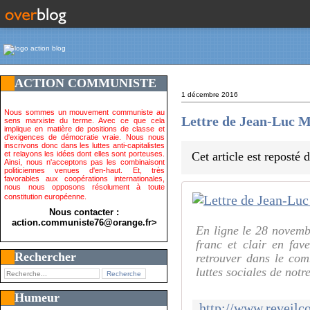
ACTION COMMUNISTE
1 décembre 2016
Nous sommes un mouvement communiste au
Lettre de Jean-Luc M
sens marxiste du terme. Avec ce que cela
implique en matière de positions de classe et
d'exigences de démocratie vraie. Nous nous
inscrivons donc dans les luttes anti-capitalistes
et relayons les idées dont elles sont porteuses.
Cet article est reposté
Ainsi, nous n'acceptons pas les combinaisont
politiciennes venues d'en-haut. Et, très
favorables aux coopérations internationales,
nous nous opposons résolument à toute
constitution européenne.
Nous contacter :
action.communiste76@orange.fr>
En ligne le 28 novemb
franc et clair en fav
Rechercher
retrouver dans le co
luttes sociales de not
Humeur