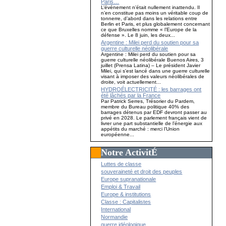
Paris…
L’événement n’était nullement inattendu. Il
n’en constitue pas moins un véritable coup de
tonnerre, d’abord dans les relations entre
Berlin et Paris, et plus globalement concernant
ce que Bruxelles nomme « l’Europe de la
défense ». Le 8 juin, les deux...
Argentine : Milei perd du soutien pour sa
guerre culturelle néolibérale
Argentine : Milei perd du soutien pour sa
guerre culturelle néolibérale Buenos Aires, 3
juillet (Prensa Latina) – Le président Javier
Milei, qui s'est lancé dans une guerre culturelle
visant à imposer des valeurs néolibérales de
droite, voit actuellement...
HYDROÉLECTRICITÉ : les barrages ont
été lâchés par la France
Par Patrick Serres, Trésorier du Pardem,
membre du Bureau politique 40% des
barrages détenus par EDF devront passer au
privé en 2028. Le parlement français vient de
livrer une part substantielle de l’énergie aux
appétits du marché : merci l’Union
européenne...
Notre ActivitÉ
Luttes de classe
souveraineté et droit des peuples
Europe supranationale
Emploi & Travail
Europe & institutions
Classe : Capitalistes
International
Normandie
guerre idéologique