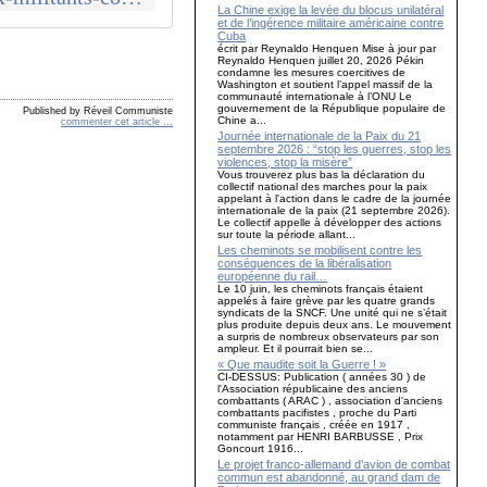
La Chine exige la levée du blocus unilatéral
et de l’ingérence militaire américaine contre
Cuba
écrit par Reynaldo Henquen Mise à jour par
Reynaldo Henquen juillet 20, 2026 Pékin
condamne les mesures coercitives de
Washington et soutient l’appel massif de la
communauté internationale à l’ONU Le
gouvernement de la République populaire de
Published by Réveil Communiste
Chine a...
commenter cet article
…
Journée internationale de la Paix du 21
septembre 2026 : “stop les guerres, stop les
violences, stop la misère”
Vous trouverez plus bas la déclaration du
collectif national des marches pour la paix
appelant à l'action dans le cadre de la journée
internationale de la paix (21 septembre 2026).
Le collectif appelle à développer des actions
sur toute la période allant...
Les cheminots se mobilisent contre les
conséquences de la libéralisation
européenne du rail…
Le 10 juin, les cheminots français étaient
appelés à faire grève par les quatre grands
syndicats de la SNCF. Une unité qui ne s’était
plus produite depuis deux ans. Le mouvement
a surpris de nombreux observateurs par son
ampleur. Et il pourrait bien se...
« Que maudite soit la Guerre ! »
CI-DESSUS: Publication ( années 30 ) de
l'Association républicaine des anciens
combattants ( ARAC ) , association d'anciens
combattants pacifistes , proche du Parti
communiste français , créée en 1917 ,
notamment par HENRI BARBUSSE , Prix
Goncourt 1916...
Le projet franco-allemand d’avion de combat
commun est abandonné, au grand dam de