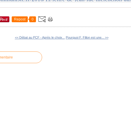
Repost
0
<< Débat au PCF - Après le choix...
Pourquoi F. Fillon est une... >>
mentaire