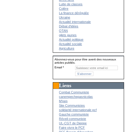
Lutte de classes
Colère
La finance dérégulée
Ukraine
Actualité internationale
Débat d'idées
OTAN
gilets jaunes
Actualité politique
Actualité sociale
Agriculture
Abonnez-vous pour être averti des nouveaux
articles publiés.
Email
Liens
Combat Communiste
canempechepasnicolas
M'pep
Site Communistes
solidarité internationale pcf
Gauche communiste
Réveil communiste
UL-CGT de Dieppe
Faire vivre le PCF
PCF Bassin d'Arcachon