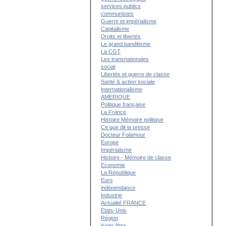
services publics
communistes
Guerre et impérialisme
Capitalisme
Droits et libertés
Le grand banditisme
La CGT
Les transnationales
social
Libertés et guerre de classe
Santé & action sociale
Internationalisme
AMERIQUE
Politique française
La France
Histoire Mémoire politique
Ce que dit la presse
Docteur Folamour
Europe
Impérialisme
Histoire - Mémoire de classe
Economie
La République
Euro
indépendance
Industrie
Actualité FRANCE
Etats-Unis
Région
livres films