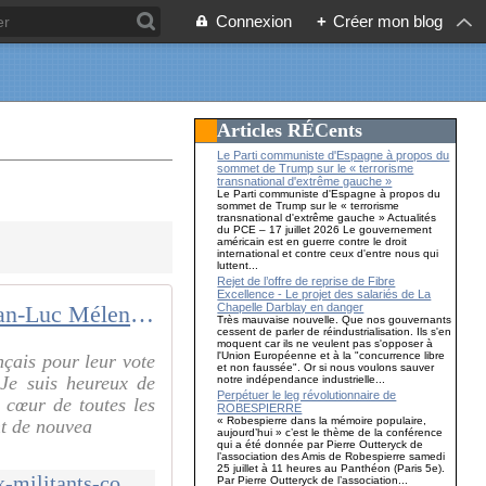
Connexion
+
Créer mon blog
Articles RÉCents
Le Parti communiste d'Espagne à propos du
sommet de Trump sur le « terrorisme
transnational d'extrême gauche »
Le Parti communiste d'Espagne à propos du
sommet de Trump sur le « terrorisme
transnational d'extrême gauche » Actualités
du PCE – 17 juillet 2026 Le gouvernement
américain est en guerre contre le droit
international et contre ceux d'entre nous qui
luttent...
Rejet de l’offre de reprise de Fibre
Excellence - Le projet des salariés de La
Chapelle Darblay en danger
Lettre de Jean-Luc Mélenchon aux militants communistes
Très mauvaise nouvelle. Que nos gouvernants
cessent de parler de réindustrialisation. Ils s'en
moquent car ils ne veulent pas s'opposer à
l'Union Européenne et à la "concurrence libre
çais pour leur vote
et non faussée". Or si nous voulons sauver
 Je suis heureux de
notre indépendance industrielle...
Perpétuer le leg révolutionnaire de
cœur de toutes les
ROBESPIERRE
« Robespierre dans la mémoire populaire,
nt de nouvea
aujourd’hui » c’est le thème de la conférence
qui a été donnée par Pierre Outteryck de
l’association des Amis de Robespierre samedi
25 juillet à 11 heures au Panthéon (Paris 5e).
http://www.reveilcommuniste.fr/2016/11/lettre-de-jean-luc-melenchon-aux-militants-communistes.html
Par Pierre Outteryck de l’association...