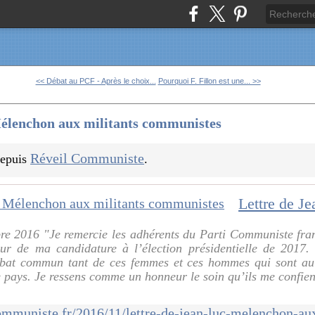
<< Débat au PCF - Après le choix...
Pourquoi F. Fillon est une... >>
élenchon aux militants communistes
Réveil Communiste
 depuis
.
re 2016 "Je remercie les adhérents du Parti Communiste fran
eur de ma candidature à l’élection présidentielle de 2017.
mbat commun tant de ces femmes et ces hommes qui sont au 
re pays. Je ressens comme un honneur le soin qu’ils me confie