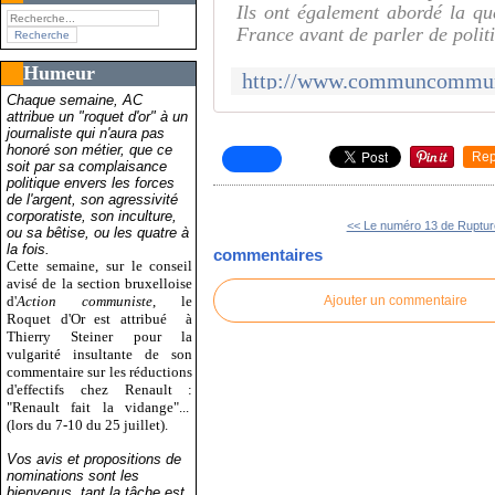
Ils ont également abordé la qu
France avant de parler de politi
Humeur
Chaque semaine, AC
attribue un "roquet d'or" à un
journaliste qui n'aura pas
honoré son métier, que ce
Rep
soit par sa complaisance
politique envers les forces
de l'argent, son agressivité
corporatiste, son inculture,
<< Le numéro 13 de Rupture
ou sa bêtise, ou les quatre à
la fois.
commentaires
Cette semaine, sur le conseil
avisé de la section bruxelloise
d'
Action communiste
, le
Ajouter un commentaire
Roquet d'Or est attribué
à
Thierry Steiner pour la
vulgarité insultante de son
commentaire sur les réductions
d'effectifs chez Renault :
"Renault fait la vidange"...
(lors du 7-10 du 25 juillet).
Vos avis et propositions de
nominations sont les
bienvenus, tant la tâche est