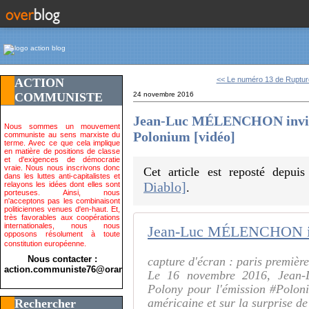
<< Le numéro 13 de Rupture
ACTION
COMMUNISTE
24 novembre 2016
Jean-Luc MÉLENCHON invité 
Nous sommes un mouvement
Polonium [vidéo]
communiste au sens marxiste du
terme. Avec ce que cela implique
en matière de positions de classe
et d'exigences de démocratie
vraie. Nous nous inscrivons donc
Cet article est reposté depui
dans les luttes anti-capitalistes et
Diablo]
relayons les idées dont elles sont
.
porteuses. Ainsi, nous
n'acceptons pas les combinaisont
politiciennes venues d'en-haut. Et,
très favorables aux coopérations
internationales, nous nous
opposons résolument à toute
constitution européenne.
Nous contacter :
capture d'écran : paris premièr
action.communiste76@orange.fr>
Le 16 novembre 2016, Jean-L
Polony pour l'émission #Poloni
américaine et sur la surprise de
Rechercher