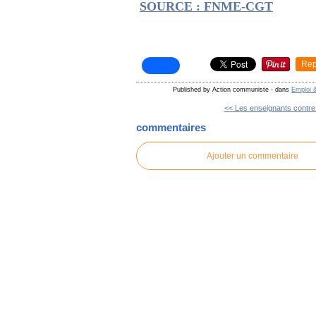
SOURCE : FNME-CGT
Rep
Published by Action communiste
-
dans
Emploi &
<< Les enseignants contre l
commentaires
Ajouter un commentaire