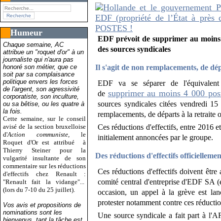
Humeur
EDF prévoit de supprimer au moins 4 
Chaque semaine, AC
des sources syndicales
attribue un "roquet d'or" à un
journaliste qui n'aura pas
honoré son métier, que ce
Il s'agit de non remplacements, de dépa
soit par sa complaisance
politique envers les forces
EDF va se séparer de l'équivalent 
de l'argent, son agressivité
supprimer au moins 4 000 pos
de
corporatiste, son inculture,
sources syndicales citées vendredi 15
ou sa bêtise, ou les quatre à
la fois.
remplacements, de départs à la retraite o
Cette semaine, sur le conseil
avisé de la section bruxelloise
Ces réductions d'effectifs, entre 2016 
d'
Action communiste
, le
initialement annoncées par le groupe.
Roquet d'Or est attribué
à
Thierry Steiner pour la
Des réductions d'effectifs officiellem
vulgarité insultante de son
commentaire sur les réductions
Ces réductions d'effectifs doivent êtr
d'effectifs chez Renault :
comité central d'entreprise d'EDF SA (e
"Renault fait la vidange"...
(lors du 7-10 du 25 juillet).
occasion, un appel à la grève est 
protester notamment contre ces réduction
Vos avis et propositions de
nominations sont les
Une source syndicale a fait part à l'A
bienvenus, tant la tâche est