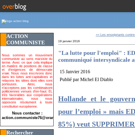
<< Les enseignants contre l
ACTION
COMMUNISTE
19 janvier 2016
"La lutte pour l'emploi" : E
Nous sommes un mouvement
communiqué intersyndicale app
communiste au sens marxiste du
terme. Avec ce que cela implique
en matière de positions de classe
et d'exigences de démocratie
15 Janvier 2016
vraie. Nous nous inscrivons donc
dans les luttes anti-capitalistes et
Publié par Michel El Diablo
relayons les idées dont elles sont
porteuses. Ainsi, nous
n'acceptons pas les combinaisont
politiciennes venues d'en-haut. Et,
très favorables aux coopérations
Hollande et le gouver
internationales, nous nous
opposons résolument à toute
constitution européenne.
pour l’emploi » mais EDF
Nous contacter :
action.communiste76@orange.fr>
85%) veut SUPPRIMER 
Rechercher