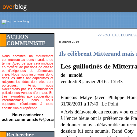
<< FOOTBALL BUSINESS 
ACTION
COMMUNISTE
8 janvier 2016
Ils célèbrent Mitterand mais 
Nous sommes un mouvement
communiste au sens marxiste du
terme. Avec ce que cela implique
Les guillotinés de Mitterr
en matière de positions de classe
et d'exigences de démocratie
vraie. Nous nous inscrivons donc
de :
arnold
dans les luttes anti-capitalistes et
vendredi 8 janvier 2016 - 15h33
relayons les idées dont elles sont
porteuses. Ainsi, nous
n'acceptons pas les combinaisont
politiciennes venues d'en-haut. Et,
très favorables aux coopérations
François Malye (avec Philippe Houd
internationales, nous nous
31/08/2001 à 17:40 | Le Point
opposons résolument à toute
constitution européenne.
« Avis défavorable au recours » ou enco
Nous contacter :
à l’encre bleue ont la préférence de Fr
action.communiste76@orange.fr>
de donner un avis défavorable au reco
dossiers lui sont soumis. René Coty, 
Rechercher