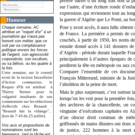
préfère barrer d’un long trait noir la 
sur l’autre, d’une écriture ronde d’enfan
expressions qui reviennent tout au lo
Humeur
la guerre d’Algérie que Le Point, au bo
Pour y avoir accès, il aura fallu obteni
Chaque semaine, AC
attribue un "roquet d'or" à un
de France. La première a permis de con
journaliste qui n'aura pas
couchés, à partir de 1950, les noms 
honoré son métier, que ce
soit par sa complaisance
ensuite donné accès à 141 dossiers de
politique envers les forces
d’Algérie - période durant laquelle Franç
de l'argent, son agressivité
principalement à d’autres époques de 
corporatiste, son inculture,
ou sa bêtise, ou les quatre à
perdirent la tête en métropole ou aux c
la fois.
Comparer l’ensemble de ces documen
Cette semaine, sur le conseil
avisé de la section bruxelloise
François Mitterrand, ministre de la Justi
d'
Action communiste
, le
l’abolition de la peine de mort.
Roquet d'Or est attribué
à
Thierry Steiner pour la
Mais le plus surprenant, c’est surtout l
vulgarité insultante de son
lorsqu’on les voit pour la première fois,
commentaire sur les réductions
des archives de la chancellerie, on c
d'effectifs chez Renault :
vingtaine d’exécutions capitales en Al
"Renault fait la vidange"...
(lors du 7-10 du 25 juillet).
d’un obscur droit commun de métrop
griffonnés de mains illustres ont donc 
Vos avis et propositions de
nominations sont les
de justice, 222 hommes à la mort e
bienvenus, tant la tâche est