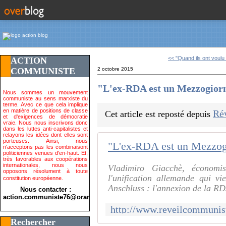
<< "Quand ils ont voulu 
ACTION
COMMUNISTE
2 octobre 2015
"L'ex-RDA est un Mezzogiorn
Nous sommes un mouvement
communiste au sens marxiste du
terme. Avec ce que cela implique
en matière de positions de classe
Ré
Cet article est reposté depuis
et d'exigences de démocratie
vraie. Nous nous inscrivons donc
dans les luttes anti-capitalistes et
relayons les idées dont elles sont
porteuses. Ainsi, nous
"L'ex-RDA est un Mezzogi
n'acceptons pas les combinaisont
politiciennes venues d'en-haut. Et,
très favorables aux coopérations
internationales, nous nous
Vladimiro Giacchè, économist
opposons résolument à toute
l'unification allemande qui vi
constitution européenne.
Anschluss : l'annexion de la RDA
Nous contacter :
action.communiste76@orange.fr>
Rechercher