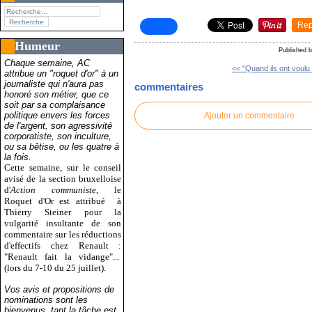
Rep
Humeur
Published 
Chaque semaine, AC
<< "Quand ils ont voulu 
attribue un "roquet d'or" à un
journaliste qui n'aura pas
commentaires
honoré son métier, que ce
soit par sa complaisance
politique envers les forces
Ajouter un commentaire
de l'argent, son agressivité
corporatiste, son inculture,
ou sa bêtise, ou les quatre à
la fois.
Cette semaine, sur le conseil
avisé de la section bruxelloise
d'
Action communiste
, le
Roquet d'Or est attribué
à
Thierry Steiner pour la
vulgarité insultante de son
commentaire sur les réductions
d'effectifs chez Renault :
"Renault fait la vidange"...
(lors du 7-10 du 25 juillet).
Vos avis et propositions de
nominations sont les
bienvenus, tant la tâche est