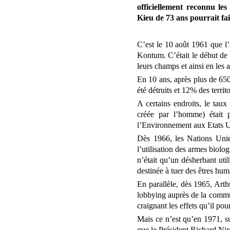
officiellement reconnu l
Kieu de 73 ans pourrait fa
C’est le 10 août 1961 que l’
Kontum. C’était le début de l
leurs champs et ainsi en les 
En 10 ans, après plus de 6500
été détruits et 12% des terri
A certains endroits, le tau
créée par l’homme) était 
l’Environnement aux Etats U
Dès 1966, les Nations Unie
l’utilisation des armes biolo
n’était qu’un désherbant util
destinée à tuer des êtres h
En parallèle, dès 1965, Arth
lobbying auprès de la commun
craignant les effets qu’il pou
Mais ce n’est qu’en 1971, su
que le Président Richard Nixo