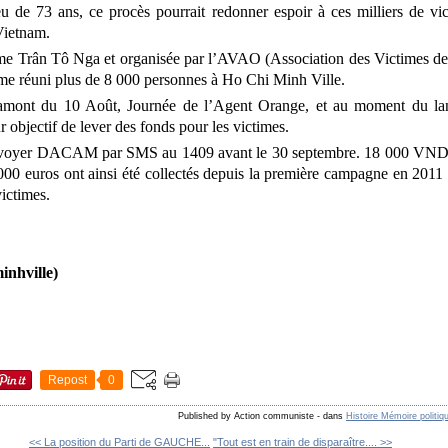
 de 73 ans, ce procès pourrait redonner espoir à ces milliers de vict
Vietnam.
e Trân Tô Nga et organisée par l’AVAO (Association des Victimes de 
ême réuni plus de 8 000 personnes à Ho Chi Minh Ville.
 amont du 10 Août, Journée de l’Agent Orange, et au moment du l
 objectif de lever des fonds pour les victimes.
 d’envoyer DACAM par SMS au 1409 avant le 30 septembre. 18 000 VND
00 euros ont ainsi été collectés depuis la première campagne en 2011 
victimes.
inhville)
Repost
0
Published by Action communiste
-
dans
Histoire Mémoire politiq
<< La position du Parti de GAUCHE...
"Tout est en train de disparaître.... >>