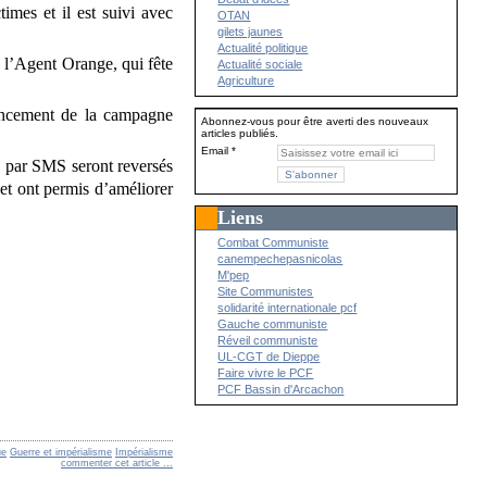
imes et il est suivi avec
OTAN
gilets jaunes
Actualité politique
l’Agent Orange, qui fête
Actualité sociale
Agriculture
ancement de la campagne
Abonnez-vous pour être averti des nouveaux
articles publiés.
Email
 par SMS seront reversés
et ont permis d’améliorer
Liens
Combat Communiste
canempechepasnicolas
M'pep
Site Communistes
solidarité internationale pcf
Gauche communiste
Réveil communiste
UL-CGT de Dieppe
Faire vivre le PCF
PCF Bassin d'Arcachon
ue
Guerre et impérialisme
Impérialisme
commenter cet article
…