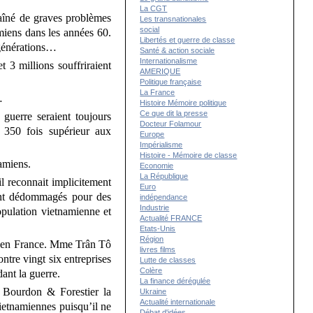
La CGT
raîné de graves problèmes
Les transnationales
social
amiens dans les années 60.
Libertés et guerre de classe
 générations…
Santé & action sociale
Internationalisme
 3 millions souffriraient
AMERIQUE
Politique française
La France
…
Histoire Mémoire politique
Ce que dit la presse
 guerre seraient toujours
Docteur Folamour
 350 fois supérieur aux
Europe
Impérialisme
Histoire - Mémoire de classe
namiens.
Economie
La République
l reconnait implicitement
Euro
ment dédommagés pour des
indépendance
Industrie
opulation vietnamienne et
Actualité FRANCE
Etats-Unis
Région
is en France. Mme Trân Tô
livres films
ntre vingt six entreprises
Lutte de classes
Colère
ant la guerre.
La finance dérégulée
m Bourdon & Forestier la
Ukraine
Actualité internationale
ietnamiennes puisqu’il ne
Débat d'idées