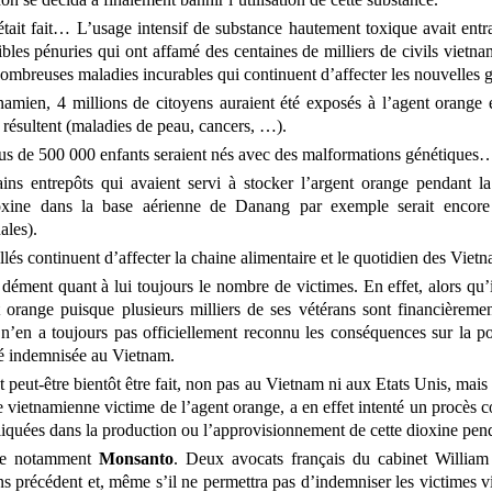
était fait… L’usage intensif de substance hautement toxique avait ent
bles pénuries qui ont affamé des centaines de milliers de civils vietn
nombreuses maladies incurables qui continuent d’affecter les nouvelles
mien, 4 millions de citoyens auraient été exposés à l’agent orange et
 résultent (maladies de peau, cancers, …).
plus de 500 000 enfants seraient nés avec des malformations génétiques
ains entrepôts qui avaient servi à stocker l’argent orange pendant la
oxine dans la base aérienne de Danang par exemple serait encore
ales).
illés continuent d’affecter la chaine alimentaire et le quotidien des Viet
ment quant à lui toujours le nombre de victimes. En effet, alors qu’i
t orange puisque plusieurs milliers de ses vétérans sont financière
l n’en a toujours pas officiellement reconnu les conséquences sur la p
té indemnisée au Vietnam.
peut-être bientôt être fait, non pas au Vietnam ni aux Etats Unis, ma
 vietnamienne victime de l’agent orange, a en effet intenté un procès co
liquées dans la production ou l’approvisionnement de cette dioxine pend
uve notamment
Monsanto
. Deux avocats français du cabinet Willia
s précédent et, même s’il ne permettra pas d’indemniser les victimes v