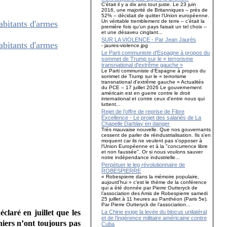
C’était il y a dix ans tout juste. Le 23 juin
2016, une majorité de Britanniques – près de
52% – décidait de quitter l’Union européenne.
Un véritable tremblement de terre – c’était la
première fois qu’un pays faisait un tel choix –
et une désaveu cinglant...
SUR LA VIOLENCE - Par Jean Jaurès
- jaures-violence.jpg
Le Parti communiste d'Espagne à propos du
sommet de Trump sur le « terrorisme
transnational d'extrême gauche »
Le Parti communiste d'Espagne à propos du
sommet de Trump sur le « terrorisme
transnational d'extrême gauche » Actualités
du PCE – 17 juillet 2026 Le gouvernement
américain est en guerre contre le droit
international et contre ceux d'entre nous qui
luttent...
Rejet de l’offre de reprise de Fibre
Excellence - Le projet des salariés de La
Chapelle Darblay en danger
Très mauvaise nouvelle. Que nos gouvernants
cessent de parler de réindustrialisation. Ils s'en
moquent car ils ne veulent pas s'opposer à
l'Union Européenne et à la "concurrence libre
et non faussée". Or si nous voulons sauver
notre indépendance industrielle...
Perpétuer le leg révolutionnaire de
ROBESPIERRE
« Robespierre dans la mémoire populaire,
aujourd’hui » c’est le thème de la conférence
qui a été donnée par Pierre Outteryck de
l’association des Amis de Robespierre samedi
25 juillet à 11 heures au Panthéon (Paris 5e).
Par Pierre Outteryck de l’association...
laré en juillet que les
La Chine exige la levée du blocus unilatéral
et de l’ingérence militaire américaine contre
niers n’ont toujours pas
Cuba