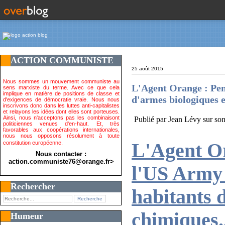
ACTION COMMUNISTE
25 août 2015
Nous sommes un mouvement communiste au
L'Agent Orange : Pend
sens marxiste du terme. Avec ce que cela
implique en matière de positions de classe et
d'armes biologiques e
d'exigences de démocratie vraie. Nous nous
inscrivons donc dans les luttes anti-capitalistes
et relayons les idées dont elles sont porteuses.
Ainsi, nous n'acceptons pas les combinaisont
Publié par Jean Lévy sur so
politiciennes venues d'en-haut. Et, très
favorables aux coopérations internationales,
nous nous opposons résolument à toute
constitution européenne.
L'Agent Or
Nous contacter :
action.communiste76@orange.fr>
l'US Army 
Rechercher
habitants 
chimiques.
Humeur