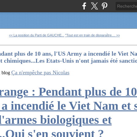
<< La position du Parti de GAUCHE...
"Tout est en train de disparaître.... >>
ant plus de 10 ans, l'US Army a incendié le Viet Na
t chimiques...Les Etats-Unis n'ont jamais été sanctio
Ça n'empêche pas Nicolas
n blog
ange : Pendant plus de 10
a incendié le Viet Nam et 
d'armes biologiques et
..Qui s'en souvient ?