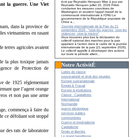
écrit par Reynaldo Henquen Mise à jour par
nt la guerre. Une Viet
Reynaldo Henquen juillet 20, 2026 Pékin
condamne les mesures coercitives de
Washington et soutient l’appel massif de la
communauté internationale à l’ONU Le
gouvernement de la République populaire de
Chine a...
tnam, dans la province de
Journée internationale de la Paix du 21
septembre 2026 : “stop les guerres, stop les
lles vietnamiens en rasant
violences, stop la misère”
Vous trouverez plus bas la déclaration du
collectif national des marches pour la paix
appelant à l'action dans le cadre de la journée
e terres agricoles avaient
internationale de la paix (21 septembre 2026).
Le collectif appelle à développer des actions
sur toute la période allant...
le la plus toxique jamais
Notre ActivitÉ
Agence de Protection de
Luttes de classe
souveraineté et droit des peuples
Europe supranationale
ève de 1925 réglementant
Emploi & Travail
firmant que l’agent orange
Europe & institutions
lleros et non pas une arme
Classe : Capitalistes
International
Normandie
guerre idéologique
range, commença à faire du
services publics
e ce défoliant soit stoppé
communistes
Guerre et impérialisme
Capitalisme
ur des rats de laboratoire
Droits et libertés
Le grand banditisme