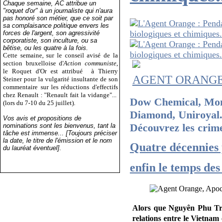
Chaque semaine, AC attribue un
"roquet d'or" à un journaliste qui n'aura
pas honoré son métier, que ce soit par
sa complaisance politique envers les
forces de l'argent, son agressivité
corporatiste, son inculture, ou sa
bêtise, ou les quatre à la fois.
Cette semaine, sur le conseil avisé de la
section bruxelloise d'
Action communiste
,
le Roquet d'Or est attribué
à Thierry
AGENT ORANG
Steiner pour la vulgarité insultante de son
commentaire sur les réductions d'effectifs
chez Renault : "Renault fait la vidange"...
Dow Chemical, Mo
(lors du 7-10 du 25 juillet).
Diamond, Uniroyal.
Vos avis et propositions de
Découvrez les crim
nominations sont les bienvenus, tant la
tâche est immense... [Toujours préciser
la date, le titre de l'émission et le nom
Quatre décennies 
du lauréat éventuel].
enfin le temps des
Alors que Nguyên Phu Tron
relations entre le Vietnam