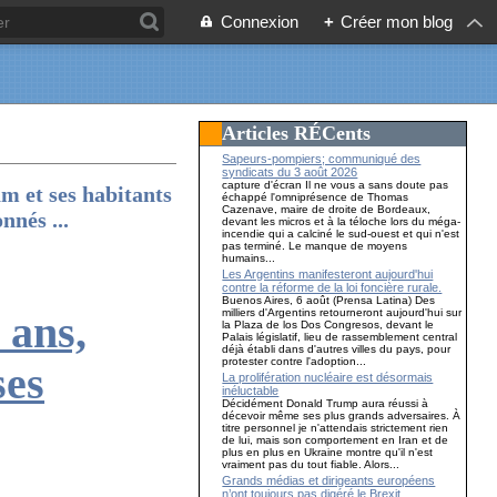
Connexion
+
Créer mon blog
Articles RÉCents
Sapeurs-pompiers; communiqué des
syndicats du 3 août 2026
capture d'écran Il ne vous a sans doute pas
m et ses habitants
échappé l'omniprésence de Thomas
Cazenave, maire de droite de Bordeaux,
nnés ...
devant les micros et à la téloche lors du méga-
incendie qui a calciné le sud-ouest et qui n'est
pas terminé. Le manque de moyens
humains...
Les Argentins manifesteront aujourd'hui
contre la réforme de la loi foncière rurale.
Buenos Aires, 6 août (Prensa Latina) Des
milliers d'Argentins retourneront aujourd'hui sur
 ans,
la Plaza de los Dos Congresos, devant le
Palais législatif, lieu de rassemblement central
déjà établi dans d'autres villes du pays, pour
protester contre l'adoption...
ses
La prolifération nucléaire est désormais
inéluctable
Décidément Donald Trump aura réussi à
décevoir même ses plus grands adversaires. À
titre personnel je n'attendais strictement rien
de lui, mais son comportement en Iran et de
plus en plus en Ukraine montre qu'il n'est
vraiment pas du tout fiable. Alors...
Grands médias et dirigeants européens
n’ont toujours pas digéré le Brexit…