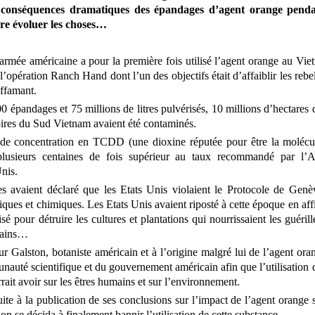
es conséquences dramatiques des épandages d’agent orange penda
ire évoluer les choses…
armée américaine a pour la première fois utilisé l’agent orange au Vie
’opération Ranch Hand dont l’un des objectifs était d’affaiblir les rebe
affamant.
 épandages et 75 millions de litres pulvérisés, 10 millions d’hectares d
toires du Sud Vietnam avaient été contaminés.
x de concentration en TCDD (une dioxine réputée pour être la molécu
plusieurs centaines de fois supérieur au taux recommandé par l’
nis.
s avaient déclaré que les Etats Unis violaient le Protocole de Gen
giques et chimiques. Les Etats Unis avaient riposté à cette époque en af
isé pour détruire les cultures et plantations qui nourrissaient les guéri
umains…
ur Galston, botaniste américain et à l’origine malgré lui de l’agent o
auté scientifique et du gouvernement américain afin que l’utilisation d
rrait avoir sur les êtres humains et sur l’environnement.
ite à la publication de ses conclusions sur l’impact de l’agent orange s
n se décida à finalement bannir l’utilisation de cette substance.