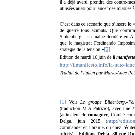
il a déjà averti, prendra des contre-m
utilisées aussi pour lancer des missiles à
C’est dans ce scénario que s’insère le 
de guerre tous azimuts. Que confirme
Stoltenberg, la semaine dernière en Au
que le magistrat Ferdinando Imposi
[2]
stratégie de la tension »
.
Edition de mardi 16 juin de
il manifest
http://ilmanifesto.info/la-nato-lanci
Traduit de l’italien par Marie-Ange Pat
[1]
Voir
Le groupe Bilderberg,«l’é
(traduction M-A Patrizio), avec une
P
(animateur de
comaguer
, Comité comp
http://editi
Delga, juin 2015 (
commander en librairie, ou chez l’édite
offerts) :
Editions Delga
,
38 rue Du