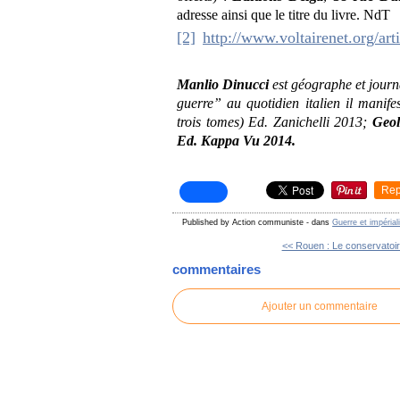
adresse ainsi que le titre du livre. NdT
[2]
http://www.voltairenet.org/ar
Manlio Dinucci
est géographe et journ
guerre” au quotidien italien il manife
trois tomes) Ed. Zanichelli 2013;
Geol
Ed. Kappa Vu 2014.
Rep
Published by Action communiste
-
dans
Guerre et impéria
<< Rouen : Le conservatoir
commentaires
Ajouter un commentaire