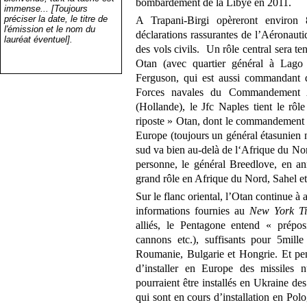
bombardement de la Libye en 2011.
immense... [Toujours
préciser la date, le titre de
A Trapani-Birgi opèreront environ 
l'émission et le nom du
déclarations rassurantes de l’Aéronautiq
lauréat éventuel].
des vols civils. Un rôle central sera 
Otan (avec quartier général à Lago 
Ferguson, qui est aussi commandant 
Forces navales du Commandement A
(Hollande), le Jfc Naples tient le r
riposte » Otan, dont le commandement 
Europe (toujours un général étasunien 
sud va bien au-delà de l‘Afrique du N
personne, le général Breedlove, en a
grand rôle en Afrique du Nord, Sahel e
Sur le flanc oriental, l’Otan continue à 
informations fournies au
New York T
alliés, le Pentagone entend « prépos
cannons etc.), suffisants pour 5mille
Roumanie, Bulgarie et Hongrie. Et pen
d’installer en Europe des missiles 
pourraient être installés en Ukraine d
qui sont en cours d’installation en P