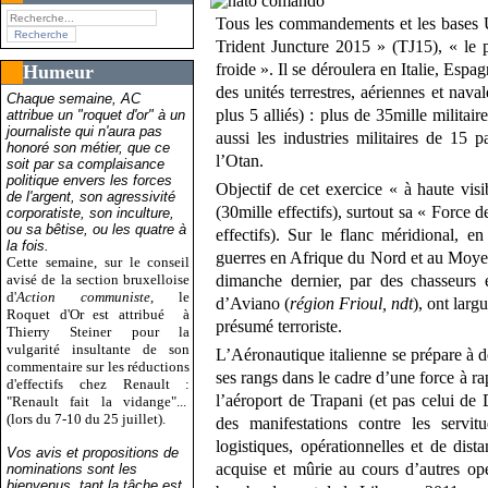
Tous les commandements et les bases U
Trident Juncture 2015 » (TJ15), « le 
froide ». Il se déroulera en Italie, Es
Humeur
des unités terrestres, aériennes et nav
Chaque semaine, AC
plus 5 alliés) : plus de 35mille militai
attribue un "roquet d'or" à un
journaliste qui n'aura pas
aussi les industries militaires de 15
honoré son métier, que ce
l’Otan.
soit par sa complaisance
politique envers les forces
Objectif de cet exercice « à haute visibi
de l'argent, son agressivité
(30mille effectifs), surtout sa « Force d
corporatiste, son inculture,
ou sa bêtise, ou les quatre à
effectifs). Sur le flanc méridional, en
la fois.
guerres en Afrique du Nord et au Moyen
Cette semaine, sur le conseil
avisé de la section bruxelloise
dimanche dernier, par des chasseurs 
d'
Action communiste
, le
d’Aviano (
région Frioul, ndt
), ont lar
Roquet d'Or est attribué
à
présumé terroriste.
Thierry Steiner pour la
vulgarité insultante de son
L’Aéronautique italienne se prépare à des
commentaire sur les réductions
ses rangs dans le cadre d’une force à rap
d'effectifs chez Renault :
l’aéroport de Trapani (et pas celui de
"Renault fait la vidange"...
(lors du 7-10 du 25 juillet).
des manifestations contre les servi
logistiques, opérationnelles et de dis
Vos avis et propositions de
acquise et mûrie au cours d’autres opé
nominations sont les
bienvenus, tant la tâche est