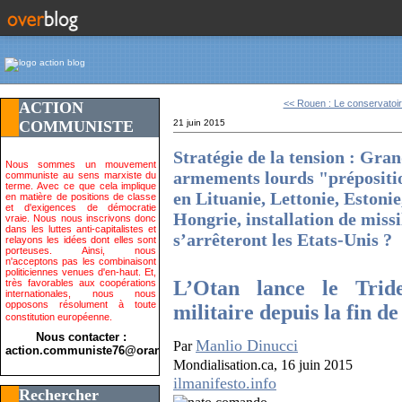
<< Rouen : Le conservatoir
ACTION
COMMUNISTE
21 juin 2015
Stratégie de la tension : Gr
Nous sommes un mouvement
armements lourds "préposition
communiste au sens marxiste du
terme. Avec ce que cela implique
en Lituanie, Lettonie, Estoni
en matière de positions de classe
et d'exigences de démocratie
Hongrie, installation de mis
vraie. Nous nous inscrivons donc
dans les luttes anti-capitalistes et
s’arrêteront les Etats-Unis ?
relayons les idées dont elles sont
porteuses. Ainsi, nous
n'acceptons pas les combinaisont
politiciennes venues d'en-haut. Et,
L’Otan lance le Trid
très favorables aux coopérations
internationales, nous nous
opposons résolument à toute
militaire depuis la fin de
constitution européenne.
Nous contacter :
Manlio Dinucci
Par
action.communiste76@orange.fr>
Mondialisation.ca, 16 juin 2015
ilmanifesto.info
Rechercher