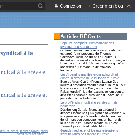
Connexion
+
Créer mon blog
Articles RÉCents
Sapeurs-pompiers; communiqué des
syndicats du 3 août 2026
capture d'écran Il ne vous a sans doute pas
syndical à la
échappé l'omniprésence de Thomas
Cazenave, maire de droite de Bordeaux,
devant les micros et à la téloche lors du méga-
incendie qui a calciné le sud-ouest et qui n'est
pas terminé. Le manque de moyens
humains...
Les Argentins manifesteront aujourd'hui
contre la réforme de la loi foncière rurale.
Buenos Aires, 6 août (Prensa Latina) Des
milliers d'Argentins retourneront aujourd'hui sur
la Plaza de los Dos Congresos, devant le
Palais législatif, lieu de rassemblement central
déjà établi dans d'autres villes du pays, pour
protester contre l'adoption...
La prolifération nucléaire est désormais
inéluctable
Décidément Donald Trump aura réussi à
décevoir même ses plus grands adversaires. À
titre personnel je n'attendais strictement rien
de lui, mais son comportement en Iran et de
plus en plus en Ukraine montre qu'il n'est
vraiment pas du tout fiable. Alors...
Grands médias et dirigeants européens
uttes de classe
services publics
social
n’ont toujours pas digéré le Brexit…
commenter cet article
…