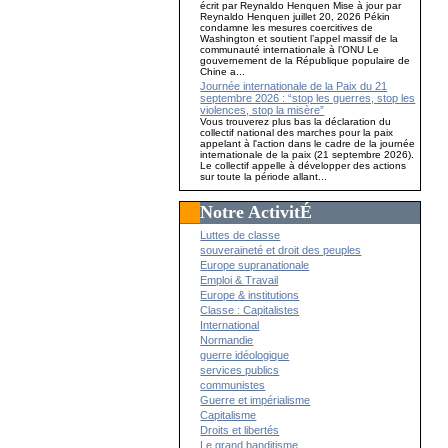
écrit par Reynaldo Henquen Mise à jour par
Reynaldo Henquen juillet 20, 2026 Pékin
condamne les mesures coercitives de
Washington et soutient l’appel massif de la
communauté internationale à l’ONU Le
gouvernement de la République populaire de
Chine a...
Journée internationale de la Paix du 21
septembre 2026 : “stop les guerres, stop les
violences, stop la misère”
Vous trouverez plus bas la déclaration du
collectif national des marches pour la paix
appelant à l'action dans le cadre de la journée
internationale de la paix (21 septembre 2026).
Le collectif appelle à développer des actions
sur toute la période allant...
Notre ActivitÉ
Luttes de classe
souveraineté et droit des peuples
Europe supranationale
Emploi & Travail
Europe & institutions
Classe : Capitalistes
International
Normandie
guerre idéologique
services publics
communistes
Guerre et impérialisme
Capitalisme
Droits et libertés
Le grand banditisme