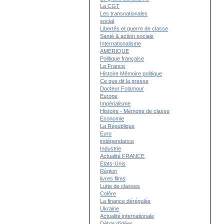
La CGT
Les transnationales
social
Libertés et guerre de classe
Santé & action sociale
Internationalisme
AMERIQUE
Politique française
La France
Histoire Mémoire politique
Ce que dit la presse
Docteur Folamour
Europe
Impérialisme
Histoire - Mémoire de classe
Economie
La République
Euro
indépendance
Industrie
Actualité FRANCE
Etats-Unis
Région
livres films
Lutte de classes
Colère
La finance dérégulée
Ukraine
Actualité internationale
Débat d'idées