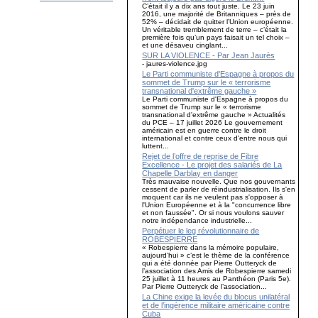
C’était il y a dix ans tout juste. Le 23 juin
2016, une majorité de Britanniques – près de
52% – décidait de quitter l’Union européenne.
Un véritable tremblement de terre – c’était la
première fois qu’un pays faisait un tel choix –
et une désaveu cinglant...
SUR LA VIOLENCE - Par Jean Jaurès
- jaures-violence.jpg
Le Parti communiste d'Espagne à propos du
sommet de Trump sur le « terrorisme
transnational d'extrême gauche »
Le Parti communiste d'Espagne à propos du
sommet de Trump sur le « terrorisme
transnational d'extrême gauche » Actualités
du PCE – 17 juillet 2026 Le gouvernement
américain est en guerre contre le droit
international et contre ceux d'entre nous qui
luttent...
Rejet de l’offre de reprise de Fibre
Excellence - Le projet des salariés de La
Chapelle Darblay en danger
Très mauvaise nouvelle. Que nos gouvernants
cessent de parler de réindustrialisation. Ils s'en
moquent car ils ne veulent pas s'opposer à
l'Union Européenne et à la "concurrence libre
et non faussée". Or si nous voulons sauver
notre indépendance industrielle...
Perpétuer le leg révolutionnaire de
ROBESPIERRE
« Robespierre dans la mémoire populaire,
aujourd’hui » c’est le thème de la conférence
qui a été donnée par Pierre Outteryck de
l’association des Amis de Robespierre samedi
25 juillet à 11 heures au Panthéon (Paris 5e).
Par Pierre Outteryck de l’association...
La Chine exige la levée du blocus unilatéral
et de l’ingérence militaire américaine contre
Cuba