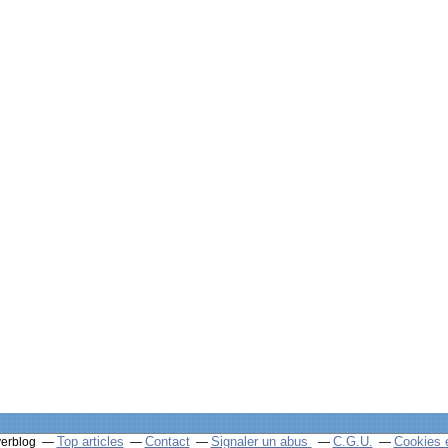
Top articles
Contact
Signaler un abus
C.G.U.
Cookies 
verblog