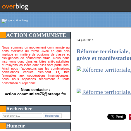
ACTION COMMUNISTE
24 juin 2015
Nous sommes un mouvement communiste au
Réforme territoriale,
sens marxiste du terme. Avec ce que cela
implique en matière de positions de classe et
grève et manifestatio
d'exigences de démocratie vraie. Nous nous
inscrivons donc dans les luttes anti-capitalistes
et relayons les idées dont elles sont porteuses.
Ainsi, nous n'acceptons pas les combinaisont
politiciennes venues d'en-haut. Et, très
favorables aux coopérations internationales,
nous nous opposons résolument à toute
constitution européenne.
Nous contacter :
action.communiste76@orange.fr>
Rechercher
Humeur