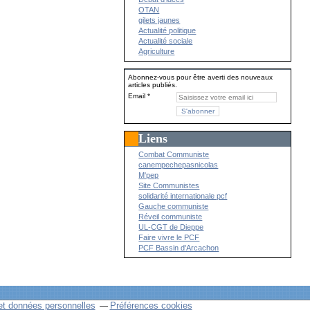
OTAN
gilets jaunes
Actualité politique
Actualité sociale
Agriculture
Abonnez-vous pour être averti des nouveaux
articles publiés.
Email
Liens
Combat Communiste
canempechepasnicolas
M'pep
Site Communistes
solidarité internationale pcf
Gauche communiste
Réveil communiste
UL-CGT de Dieppe
Faire vivre le PCF
PCF Bassin d'Arcachon
et données personnelles
Préférences cookies