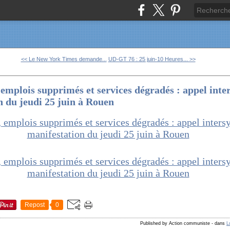
<< Le New York Times demande...
UD-GT 76 : 25 juin-10 Heures... >>
 emplois supprimés et services dégradés : appel inter
n du jeudi 25 juin à Rouen
Repost
0
Published by Action communiste
-
dans
L