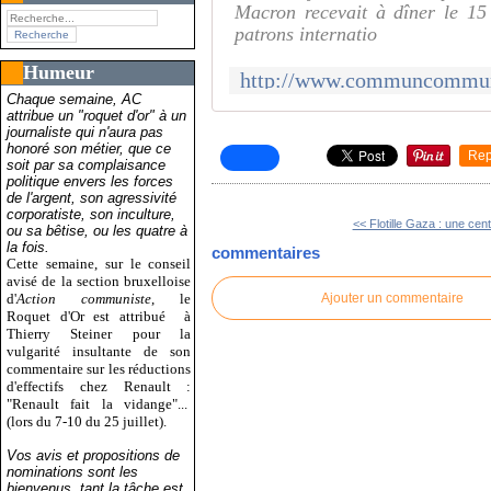
Macron recevait à dîner le 15
patrons internatio
Humeur
Chaque semaine, AC
attribue un "roquet d'or" à un
journaliste qui n'aura pas
honoré son métier, que ce
Rep
soit par sa complaisance
politique envers les forces
de l'argent, son agressivité
corporatiste, son inculture,
<< Flotille Gaza : une cent
ou sa bêtise, ou les quatre à
la fois.
commentaires
Cette semaine, sur le conseil
avisé de la section bruxelloise
d'
Action communiste
, le
Ajouter un commentaire
Roquet d'Or est attribué
à
Thierry Steiner pour la
vulgarité insultante de son
commentaire sur les réductions
d'effectifs chez Renault :
"Renault fait la vidange"...
(lors du 7-10 du 25 juillet).
Vos avis et propositions de
nominations sont les
bienvenus, tant la tâche est