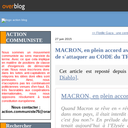
<< Flotille Gaza : une cent
ACTION
COMMUNISTE
27 juin 2015
MACRON, en plein accord a
Nous sommes un mouvement
de s'attaquer au CODE du 
communiste au sens marxiste du
terme. Avec ce que cela implique
en matière de positions de classe
et d'exigences de démocratie
vraie. Nous nous inscrivons donc
Cet article est reposté depui
dans les luttes anti-capitalistes et
Diablo]
relayons les idées dont elles sont
.
porteuses. Ainsi, nous
n'acceptons pas les combinaisont
politiciennes venues d'en-haut. Et,
très favorables aux coopérations
internationales, nous nous
opposons résolument à toute
constitution européenne.
Nous contacter :
Quand Macron se rêve en « rév
action.communiste76@orange.fr>
dans mon pays, il était interdit
c'est fou non?» En prélude du 
tenait aujourd’hui à l’Elysé
Rechercher