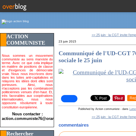
<< 25 juin : la CGT invite l'empl
ACTION
COMMUNISTE
23 juin 2015
Communiqué de l'UD-CGT 76 :
Nous sommes un mouvement
sociale le 25 juin
communiste au sens marxiste du
terme. Avec ce que cela implique
en matière de positions de classe
et d'exigences de démocratie
vraie. Nous nous inscrivons donc
dans les luttes anti-capitalistes et
relayons les idées dont elles sont
porteuses. Ainsi, nous
n'acceptons pas les combinaisont
politiciennes venues d'en-haut. Et,
très favorables aux coopérations
Rep
internationales, nous nous
opposons résolument à toute
constitution européenne.
Published by Action communiste
-
dans
Lutte
Nous contacter :
<< 25 juin : la CGT invite l'empl
action.communiste76@orange.fr>
commentaires
Rechercher