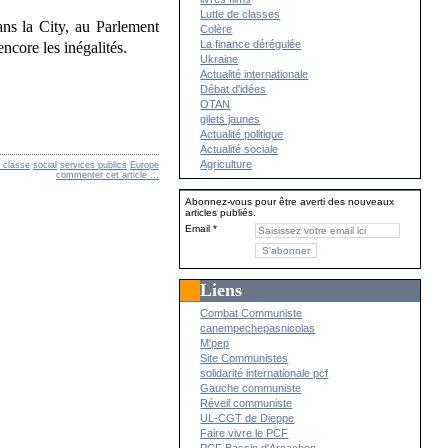
Lutte de classes
ans la City, au Parlement
Colère
La finance dérégulée
encore les inégalités.
Ukraine
Actualité internationale
Débat d'idées
OTAN
gilets jaunes
Actualité politique
Actualité sociale
Agriculture
 classe
social
services publics
Europe
commenter cet article
…
Abonnez-vous pour être averti des nouveaux
articles publiés.
Email
Liens
Combat Communiste
canempechepasnicolas
M'pep
Site Communistes
solidarité internationale pcf
Gauche communiste
Réveil communiste
UL-CGT de Dieppe
Faire vivre le PCF
PCF Bassin d'Arcachon