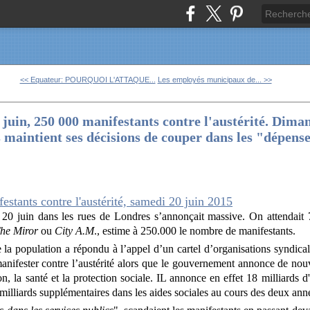
<< Equateur: POURQUOI L'ATTAQUE...
Les employés municipaux de... >>
juin, 250 000 manifestants contre l'austérité. Diman
 maintient ses décisions de couper dans les "dépense
 20 juin dans les rues de Londres s’annonçait massive. On attendait
he Miror
ou
City A.M
., estime à 250.000 le nombre de manifestants.
a population a répondu à l’appel d’un cartel d’organisations syndicale
nifester contre l’austérité alors que le gouvernement annonce de nou
on, la santé et la protection sociale.
IL annonce en effet 18 milliards d
milliards supplémentaires dans les aides sociales au cours des deux anné