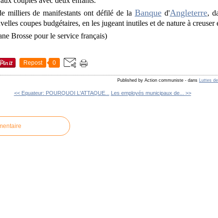
s aux couples avec deux enfants.
Banque
Angleterre
e milliers de manifestants ont défilé de la
d'
, d
velles coupes budgétaires, en les jugeant inutiles et de nature à creuser 
ne Brosse pour le service français)
Repost
0
Published by Action communiste
-
dans
Luttes de
<< Equateur: POURQUOI L'ATTAQUE...
Les employés municipaux de... >>
mentaire