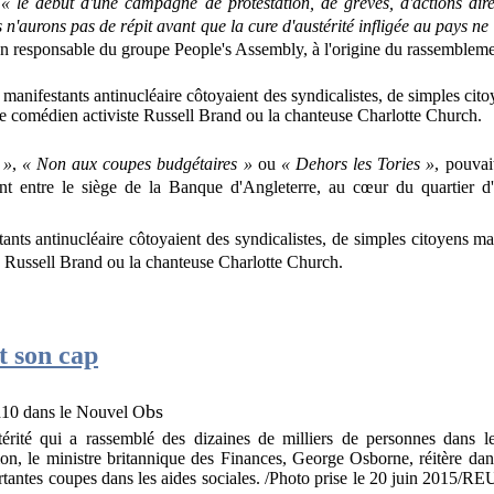
e
« le début d'une campagne de protestation, de grèves, d'actions dir
s n'aurons pas de répit avant que la cure d'austérité infligée au pays ne 
un responsable du groupe People's Assembly, à l'origine du rassembleme
 »
,
« Non aux coupes budgétaires »
ou
« Dehors les Tories »
, pouvai
ent entre le siège de la Banque d'Angleterre, au cœur du quartier d'a
tants antinucléaire côtoyaient des syndicalistes, de simples citoyens ma
 Russell Brand ou la chanteuse Charlotte Church.
t son cap
bs
10 dans le Nouvel O