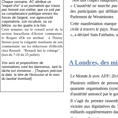
"
Non aux coupes budgétaires
Chaque semaine, AC attribue un
« L'austérité ne marche pas
"roquet d'or" à un journaliste qui n'aura
pas honoré son métier, que ce soit par
des participants qui défilai
sa complaisance politique envers les
Parlement de Westminster.
forces de l'argent, son agressivité
corporatiste, son inculture, ou sa
Cette manifestation marqu
bêtise, ou les quatre à la fois.
civile à travers le pays. Nou
Cette semaine, sur le conseil avisé de la
section bruxelloise d'
Action communiste
,
»
, a déclaré Sam Fairbairn, u
le Roquet d'Or est attribué
à Thierry
Steiner pour la vulgarité insultante de son
commentaire sur les réductions d'effectifs
chez Renault : "Renault fait la vidange"...
(lors du 7-10 du 25 juillet).
A Londres, des mi
Vos avis et propositions de
nominations sont les bienvenus, tant la
tâche est immense... [Toujours préciser
la date, le titre de l'émission et le nom
Le Monde.fr avec AFP
|
20.
du lauréat éventuel].
Plusieurs milliers de perso
quarante organisations (syndi
d'austérité annoncé par le 
Il s’agit du premier rasse
victoire aux législatives du
milliards supplémentaires dan