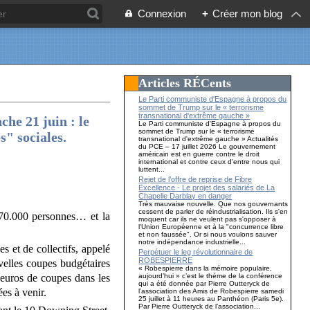
Connexion
+
Créer mon blog
Articles RÉCents
Le Parti communiste d'Espagne à propos du
sommet de Trump sur le « terrorisme
transnational d'extrême gauche »
che 21 juin : le
Le Parti communiste d'Espagne à propos du
sommet de Trump sur le « terrorisme
s" sociales.
transnational d'extrême gauche » Actualités
du PCE – 17 juillet 2026 Le gouvernement
américain est en guerre contre le droit
international et contre ceux d'entre nous qui
luttent...
Rejet de l’offre de reprise de Fibre
Excellence - Le projet des salariés de La
Chapelle Darblay en danger
Très mauvaise nouvelle. Que nos gouvernants
cessent de parler de réindustrialisation. Ils s'en
 70.000 personnes… et la
moquent car ils ne veulent pas s'opposer à
l'Union Européenne et à la "concurrence libre
et non faussée". Or si nous voulons sauver
notre indépendance industrielle...
s et de collectifs, appelé
Perpétuer le leg révolutionnaire de
ROBESPIERRE
velles coupes budgétaires
« Robespierre dans la mémoire populaire,
aujourd’hui » c’est le thème de la conférence
'euros de coupes dans les
qui a été donnée par Pierre Outteryck de
es à venir.
l’association des Amis de Robespierre samedi
25 juillet à 11 heures au Panthéon (Paris 5e).
Par Pierre Outteryck de l’association...