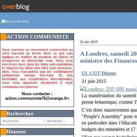
ACTION COMMUNISTE
21 juin 2015
Nous sommes un mouvement communiste au
A Londres, samedi 20 
sens marxiste du terme. Avec ce que cela
implique en matière de positions de classe et
ministre des Finances
d'exigences de démocratie vraie. Nous nous
inscrivons donc dans les luttes anti-capitalistes
et relayons les idées dont elles sont porteuses.
Ainsi, nous n'acceptons pas les combinaisont
UL CGT Dieppe
politiciennes venues d'en-haut. Et, très
favorables aux coopérations internationales,
21 juin 2015
nous nous opposons résolument à toute
constitution européenne.
Nous contacter :
La manifestation du samedi
action.communiste76@orange.fr>
presse britannique, comme
T
C’est donc massivement que l
Rechercher
"People's Assembly" pour ma
en particulier dans l’éducati
budgets des ministères et 17 
Humeur