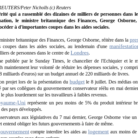
/REUTERS/Peter Nicholls (c) Reuters
érité qui a rassemblé des dizaines de milliers de personnes dans 
sation, le ministre britannique des Finances, George Osborne, 
océder à d'importantes coupes dans les aides sociales.
pre
 ministre britannique des Finances, George Osborne, réitère dans la
manifestatio
s coupes dans les aides sociales, au lendemain d'une
Londres
lliers de personnes dans le centre de
.
e publiée par le Sunday Times, le chancelier de l'Echiquier et le m
maintiennent leur volonté de réduire les dépenses sociales, y compris 
,8 milliards d'euros) sur un budget annuel de 220 milliards de livres.
budget
n projet lors de la présentation du
le 8 juillet. Des médias on
é par ses collègues du gouvernement conservateur réélu en mai dernier 
le plus lourdement sur les travailleurs à faibles revenus.
yaume-Uni
représente un peu moins de 5% du produit intérieur bru
s des pays développés.
nservateurs aux législatives du 7 mai dernier, George Osborne vise un 
 et entend obliger les futurs gouvernements à faire de même.
gouvernement
logement
compte interdire les aides au
aux moins de 