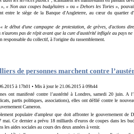
 dans les services publics
", scandaient les manifestants en passant de
 »
,
« Non aux coupes budgétaires »
ou
« Dehors les Tories »
, pouvai
ent entre le siège de la Banque d'Angleterre, au cœur du quartier d'a
e
« le début d'une campagne de protestation, de grèves, d'actions dir
s n'aurons pas de répit avant que la cure d'austérité infligée au pays ne 
n responsable du collectif, à l'origine du rassemblement.
lliers de personnes marchent contre l’austér
06.2015 à 17h01
• Mis à jour le
21.06.2015 à 09h44
nnes ont manifesté contre l’austérité à Londres, samedi 20 juin. A l
cats, partis politiques, associations), elles ont défilé contre le nouvea
gouvernement Cameron.
mblement populaire d'ampleur que doit affronter le gouvernement de
 7 mai. Ce dernier a prévu 18 milliards d'euros de coupes dans les bud
s les aides sociales au cours des deux années à venir.