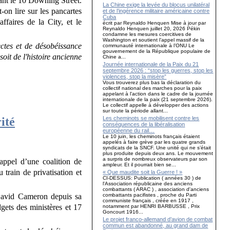
vant le 10 Downing Street.
La Chine exige la levée du blocus unilatéral
t-on lire sur les pancartes
et de l’ingérence militaire américaine contre
Cuba
ffaires de la City, et le
écrit par Reynaldo Henquen Mise à jour par
Reynaldo Henquen juillet 20, 2026 Pékin
condamne les mesures coercitives de
Washington et soutient l’appel massif de la
ectes et de désobéissance
communauté internationale à l’ONU Le
gouvernement de la République populaire de
soit de l'histoire ancienne
Chine a...
Journée internationale de la Paix du 21
septembre 2026 : “stop les guerres, stop les
violences, stop la misère”
Vous trouverez plus bas la déclaration du
collectif national des marches pour la paix
appelant à l'action dans le cadre de la journée
internationale de la paix (21 septembre 2026).
Le collectif appelle à développer des actions
sur toute la période allant...
Les cheminots se mobilisent contre les
ité
conséquences de la libéralisation
européenne du rail…
Le 10 juin, les cheminots français étaient
appelés à faire grève par les quatre grands
syndicats de la SNCF. Une unité qui ne s’était
plus produite depuis deux ans. Le mouvement
a surpris de nombreux observateurs par son
’appel d’une coalition de
ampleur. Et il pourrait bien se...
u train de privatisation et
« Que maudite soit la Guerre ! »
CI-DESSUS: Publication ( années 30 ) de
l'Association républicaine des anciens
combattants ( ARAC ) , association d'anciens
combattants pacifistes , proche du Parti
 David Cameron depuis sa
communiste français , créée en 1917 ,
gets des ministères et 17
notamment par HENRI BARBUSSE , Prix
Goncourt 1916...
Le projet franco-allemand d’avion de combat
commun est abandonné, au grand dam de