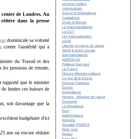
services publics
communistes
Guerre et impérialisme
le centre de Londres. Au
Capitalisme
réitère dans la presse
Droits et libertés
Le grand banditisme
La CGT
Les transnationales
sse
dominicale sa volonté
social
n
Libertés et guerre de classe
contre l'austérité qui a
Santé & action sociale
Internationalisme
AMERIQUE
inistre du Travail et des
Politique française
les pensions de retraite,
La France
Histoire Mémoire politique
Ce que dit la presse
t rapporté que le ministre
Docteur Folamour
Europe
de limiter ces baisses de
Impérialisme
Histoire - Mémoire de classe
Economie
t, soit davantage que la
La République
Euro
indépendance
excédent budgétaire d'ici
Industrie
Actualité FRANCE
Etats-Unis
25 ans ou encore réduire
Région
livres films