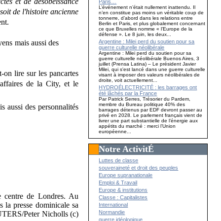
ectes et de désobéissance
Paris…
L’événement n’était nullement inattendu. Il
soit de l'histoire ancienne
n’en constitue pas moins un véritable coup de
tonnerre, d’abord dans les relations entre
nt.
Berlin et Paris, et plus globalement concernant
ce que Bruxelles nomme « l’Europe de la
défense ». Le 8 juin, les deux...
Argentine : Milei perd du soutien pour sa
guerre culturelle néolibérale
Argentine : Milei perd du soutien pour sa
guerre culturelle néolibérale Buenos Aires, 3
juillet (Prensa Latina) – Le président Javier
Milei, qui s'est lancé dans une guerre culturelle
t-on lire sur les pancartes
visant à imposer des valeurs néolibérales de
droite, voit actuellement...
ffaires de la City, et le
HYDROÉLECTRICITÉ : les barrages ont
été lâchés par la France
Par Patrick Serres, Trésorier du Pardem,
membre du Bureau politique 40% des
is aussi des personnalités
barrages détenus par EDF devront passer au
privé en 2028. Le parlement français vient de
livrer une part substantielle de l’énergie aux
appétits du marché : merci l’Union
européenne...
Notre ActivitÉ
Luttes de classe
souveraineté et droit des peuples
Europe supranationale
Emploi & Travail
Europe & institutions
Classe : Capitalistes
International
Normandie
guerre idéologique