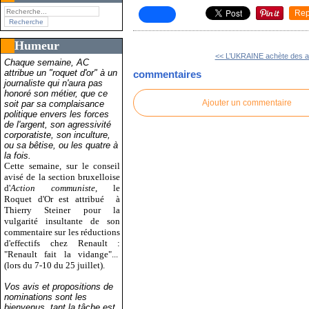
Rep
Humeur
<< L’UKRAINE achète des av
Chaque semaine, AC
attribue un "roquet d'or" à un
commentaires
journaliste qui n'aura pas
honoré son métier, que ce
Ajouter un commentaire
soit par sa complaisance
politique envers les forces
de l'argent, son agressivité
corporatiste, son inculture,
ou sa bêtise, ou les quatre à
la fois.
Cette semaine, sur le conseil
avisé de la section bruxelloise
d'
Action communiste
, le
Roquet d'Or est attribué
à
Thierry Steiner pour la
vulgarité insultante de son
commentaire sur les réductions
d'effectifs chez Renault :
"Renault fait la vidange"...
(lors du 7-10 du 25 juillet).
Vos avis et propositions de
nominations sont les
bienvenus, tant la tâche est