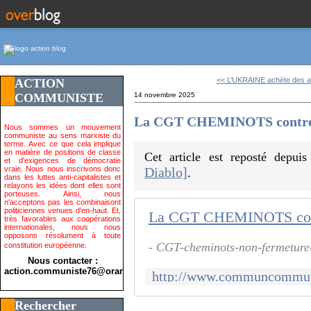
<< L’UKRAINE achète des av
ACTION
COMMUNISTE
14 novembre 2025
La CGT CHEMINOTS contre 
Nous sommes un mouvement
communiste au sens marxiste du
terme. Avec ce que cela implique
en matière de positions de classe
Cet article est reposté depui
et d'exigences de démocratie
vraie. Nous nous inscrivons donc
Diablo]
.
dans les luttes anti-capitalistes et
relayons les idées dont elles sont
porteuses. Ainsi, nous
n'acceptons pas les combinaisont
politiciennes venues d'en-haut. Et,
La CGT CHEMINOTS cont
très favorables aux coopérations
internationales, nous nous
opposons résolument à toute
- CGT-cheminots-non-fermeture
constitution européenne.
Nous contacter :
action.communiste76@orange.fr>
Rechercher