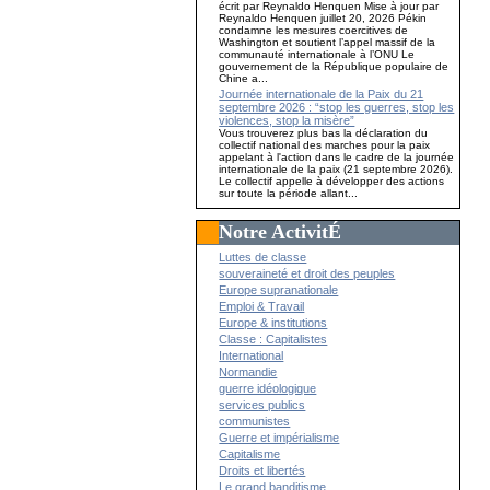
écrit par Reynaldo Henquen Mise à jour par
Reynaldo Henquen juillet 20, 2026 Pékin
condamne les mesures coercitives de
Washington et soutient l’appel massif de la
communauté internationale à l’ONU Le
gouvernement de la République populaire de
Chine a...
Journée internationale de la Paix du 21
septembre 2026 : “stop les guerres, stop les
violences, stop la misère”
Vous trouverez plus bas la déclaration du
collectif national des marches pour la paix
appelant à l'action dans le cadre de la journée
internationale de la paix (21 septembre 2026).
Le collectif appelle à développer des actions
sur toute la période allant...
Notre ActivitÉ
Luttes de classe
souveraineté et droit des peuples
Europe supranationale
Emploi & Travail
Europe & institutions
Classe : Capitalistes
International
Normandie
guerre idéologique
services publics
communistes
Guerre et impérialisme
Capitalisme
Droits et libertés
Le grand banditisme