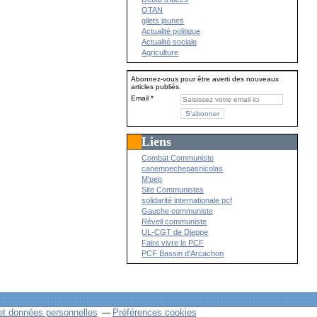
OTAN
gilets jaunes
Actualité politique
Actualité sociale
Agriculture
Abonnez-vous pour être averti des nouveaux
articles publiés.
Email
Liens
Combat Communiste
canempechepasnicolas
M'pep
Site Communistes
solidarité internationale pcf
Gauche communiste
Réveil communiste
UL-CGT de Dieppe
Faire vivre le PCF
PCF Bassin d'Arcachon
et données personnelles
Préférences cookies