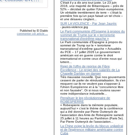
C’était il y a dix ans tout juste. Le 23 juin
2016, une majorité de Britanniques – près de
52% – décidait de quitter l’Union européenne.
Un véritable tremblement de terre – c’était la
première fois qu’un pays faisait un tel choix –
et une désaveu cinglant...
SUR LA VIOLENCE - Par Jean Jaurès
- jaures-violence.jpg
Published by El Diablo
Le Parti communiste d'Espagne à propos du
commenter cet article
…
sommet de Trump sur le « terrorisme
transnational d'extrême gauche »
Le Parti communiste d'Espagne à propos du
sommet de Trump sur le « terrorisme
transnational d'extrême gauche » Actualités
du PCE – 17 juillet 2026 Le gouvernement
américain est en guerre contre le droit
international et contre ceux d'entre nous qui
luttent...
Rejet de l’offre de reprise de Fibre
Excellence - Le projet des salariés de La
Chapelle Darblay en danger
Très mauvaise nouvelle. Que nos gouvernants
cessent de parler de réindustrialisation. Ils s'en
moquent car ils ne veulent pas s'opposer à
l'Union Européenne et à la "concurrence libre
et non faussée". Or si nous voulons sauver
notre indépendance industrielle...
Perpétuer le leg révolutionnaire de
ROBESPIERRE
« Robespierre dans la mémoire populaire,
aujourd’hui » c’est le thème de la conférence
qui a été donnée par Pierre Outteryck de
l’association des Amis de Robespierre samedi
25 juillet à 11 heures au Panthéon (Paris 5e).
Par Pierre Outteryck de l’association...
La Chine exige la levée du blocus unilatéral
et de l’ingérence militaire américaine contre
Cuba