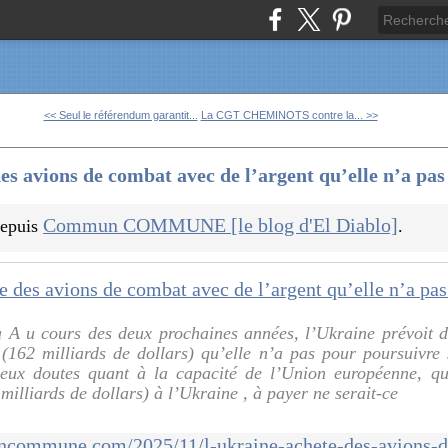
<< Seul le référendum garantit...
La CGT CHEMINOTS contre la... >>
 avions de combat avec de l’argent qu’elle n’a pas
Commun COMMUNE [le blog d'El Diablo]
 depuis
.
A u cours des deux prochaines années, l’Ukraine prévoit d
 (162 milliards de dollars) qu’elle n’a pas pour poursuivre 
rieux doutes quant à la capacité de l’Union européenne, q
milliards de dollars) à l’Ukraine , à payer ne serait-ce