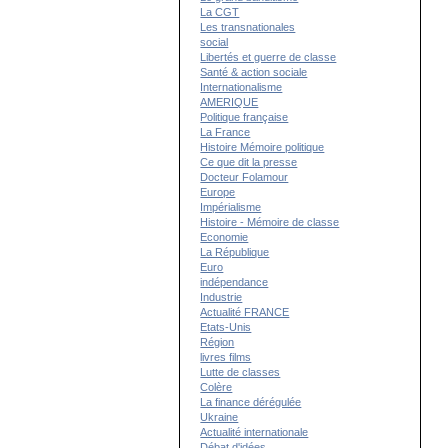
La CGT
Les transnationales
social
Libertés et guerre de classe
Santé & action sociale
Internationalisme
AMERIQUE
Politique française
La France
Histoire Mémoire politique
Ce que dit la presse
Docteur Folamour
Europe
Impérialisme
Histoire - Mémoire de classe
Economie
La République
Euro
indépendance
Industrie
Actualité FRANCE
Etats-Unis
Région
livres films
Lutte de classes
Colère
La finance dérégulée
Ukraine
Actualité internationale
Débat d'idées