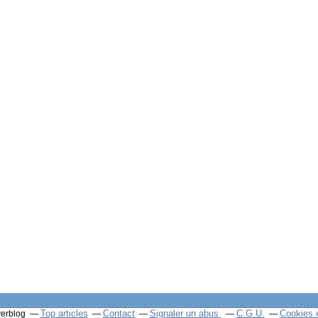
Top articles
Contact
Signaler un abus
C.G.U.
Cookies 
verblog