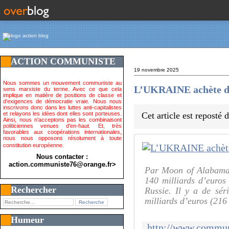
ACTION COMMUNISTE
19 novembre 2025
Nous sommes un mouvement communiste au
L’UKRAINE achète des
sens marxiste du terme. Avec ce que cela
implique en matière de positions de classe et
d'exigences de démocratie vraie. Nous nous
inscrivons donc dans les luttes anti-capitalistes
et relayons les idées dont elles sont porteuses.
Cet article est reposté
Ainsi, nous n'acceptons pas les combinaisont
politiciennes venues d'en-haut. Et, très
favorables aux coopérations internationales,
nous nous opposons résolument à toute
constitution européenne.
Nous contacter :
action.communiste76@orange.fr>
Par Moon of Alabama 
140 milliards d’euros
Rechercher
Russie. Il y a de sé
milliards d’euros (216 
Humeur