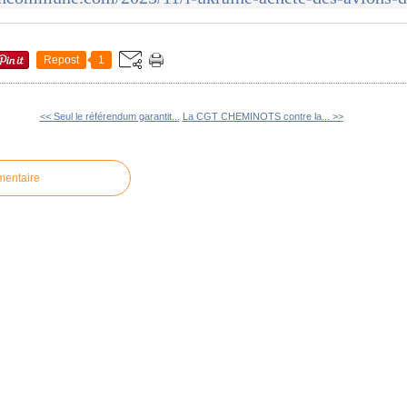
Repost
1
<< Seul le référendum garantit...
La CGT CHEMINOTS contre la... >>
mentaire