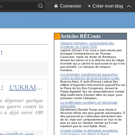
Connexion
+
Créer mon blog
Articles RÉCents
Sapeurs-pompiers; communiqué des
syndicats du 3 août 2026
capture d'écran Il ne vous a sans doute pas
 !
échappé l'omniprésence de Thomas
Cazenave, maire de droite de Bordeaux,
devant les micros et à la téloche lors du méga-
incendie qui a calciné le sud-ouest et qui n'est
pas terminé. Le manque de moyens
humains...
Les Argentins manifesteront aujourd'hui
contre la réforme de la loi foncière rurale.
Buenos Aires, 6 août (Prensa Latina) Des
milliers d'Argentins retourneront aujourd'hui sur
L’UKRAINE achète des avions de combat avec de l’argent qu’elle n’a pas !
la Plaza de los Dos Congresos, devant le
Palais législatif, lieu de rassemblement central
déjà établi dans d'autres villes du pays, pour
protester contre l'adoption...
e dépenser quelque
La prolifération nucléaire est désormais
sa guerre contre la
inéluctable
Décidément Donald Trump aura réussi à
ui a déjà versé 180
décevoir même ses plus grands adversaires. À
titre personnel je n'attendais strictement rien
de lui, mais son comportement en Iran et de
plus en plus en Ukraine montre qu'il n'est
vraiment pas du tout fiable. Alors...
Grands médias et dirigeants européens
http://www.communcommune.com/2025/11/l-ukraine-achete-des-avions-de-combat-avec-de-l-argent-qu-elle-n-a-pas.html
n’ont toujours pas digéré le Brexit…