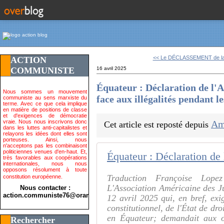
<< Le DÉCLASSEMENT de la
ACTION
COMMUNISTE
16 avril 2025
Équateur : Déclaration de l'A
Nous sommes un mouvement
face aux illégalités pendant le
communiste au sens marxiste du
terme. Avec ce que cela implique
en matière de positions de classe
et d'exigences de démocratie
vraie. Nous nous inscrivons donc
Amé
Cet article est reposté depuis
dans les luttes anti-capitalistes et
relayons les idées dont elles sont
porteuses. Ainsi, nous
n'acceptons pas les combinaisont
politiciennes venues d'en-haut. Et,
très favorables aux coopérations
internationales, nous nous
opposons résolument à toute
Traduction Françoise Lopez
constitution européenne.
L'Association Américaine des 
Nous contacter :
action.communiste76@orange.fr>
12 avril 2025 qui, en bref, exi
constitutionnel, de l'État de dr
en Équateur; demandait aux o
Rechercher