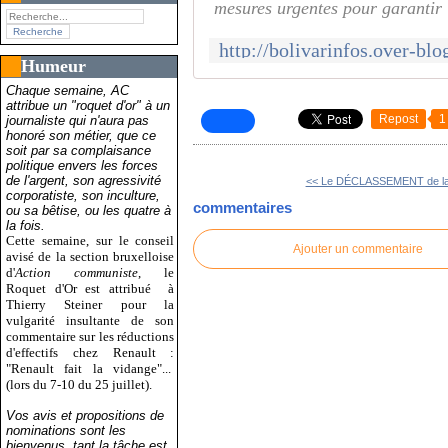
mesures urgentes pour garantir 
Humeur
Chaque semaine, AC
attribue un "roquet d'or" à un
Repost
1
journaliste qui n'aura pas
honoré son métier, que ce
soit par sa complaisance
politique envers les forces
de l'argent, son agressivité
<< Le DÉCLASSEMENT de la
corporatiste, son inculture,
commentaires
ou sa bêtise, ou les quatre à
la fois.
Cette semaine, sur le conseil
Ajouter un commentaire
avisé de la section bruxelloise
d'
Action communiste
, le
Roquet d'Or est attribué
à
Thierry Steiner pour la
vulgarité insultante de son
commentaire sur les réductions
d'effectifs chez Renault :
"Renault fait la vidange"...
(lors du 7-10 du 25 juillet).
Vos avis et propositions de
nominations sont les
bienvenus, tant la tâche est