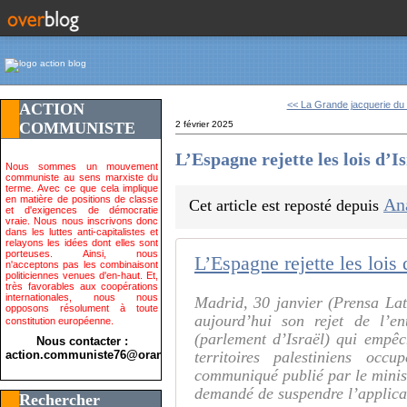
<< La Grande jacquerie du 
ACTION
COMMUNISTE
2 février 2025
L’Espagne rejette les lois d’
Nous sommes un mouvement
communiste au sens marxiste du
terme. Avec ce que cela implique
en matière de positions de classe
An
Cet article est reposté depuis
et d'exigences de démocratie
vraie. Nous nous inscrivons donc
dans les luttes anti-capitalistes et
relayons les idées dont elles sont
porteuses. Ainsi, nous
L’Espagne rejette les loi
n'acceptons pas les combinaisont
politiciennes venues d'en-haut. Et,
très favorables aux coopérations
internationales, nous nous
Madrid, 30 janvier (Prensa La
opposons résolument à toute
aujourd’hui son rejet de l’e
constitution européenne.
(parlement d’Israël) qui empê
Nous contacter :
action.communiste76@orange.fr>
territoires palestiniens o
communiqué publié par le ministè
demandé de suspendre l’applic
Rechercher