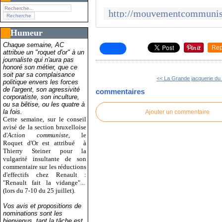
Humeur
Chaque semaine, AC
Rep
attribue un "roquet d'or" à un
journaliste qui n'aura pas
honoré son métier, que ce
soit par sa complaisance
<< La Grande jacquerie du 
politique envers les forces
de l'argent, son agressivité
commentaires
corporatiste, son inculture,
ou sa bêtise, ou les quatre à
la fois.
Ajouter un commentaire
Cette semaine, sur le conseil
avisé de la section bruxelloise
d'
Action communiste
, le
Roquet d'Or est attribué
à
Thierry Steiner pour la
vulgarité insultante de son
commentaire sur les réductions
d'effectifs chez Renault :
"Renault fait la vidange"...
(lors du 7-10 du 25 juillet).
Vos avis et propositions de
nominations sont les
bienvenus, tant la tâche est