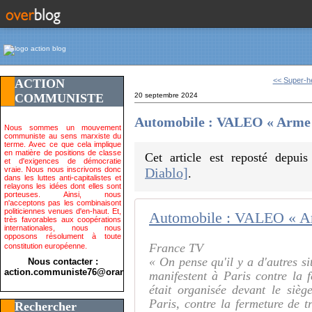
<<
Super-hé
ACTION
COMMUNISTE
20 septembre 2024
Automobile : VALEO « Arme d
Nous sommes un mouvement
communiste au sens marxiste du
terme. Avec ce que cela implique
en matière de positions de classe
Cet article est reposté depui
et d'exigences de démocratie
vraie. Nous nous inscrivons donc
Diablo]
.
dans les luttes anti-capitalistes et
relayons les idées dont elles sont
porteuses. Ainsi, nous
n'acceptons pas les combinaisont
politiciennes venues d'en-haut. Et,
Automobile : VALEO « Ar
très favorables aux coopérations
internationales, nous nous
opposons résolument à toute
France TV
constitution européenne.
« On pense qu'il y a d'autres si
Nous contacter :
action.communiste76@orange.fr>
manifestent à Paris contre la 
était organisée devant le sièg
Paris, contre la fermeture de tr
Rechercher