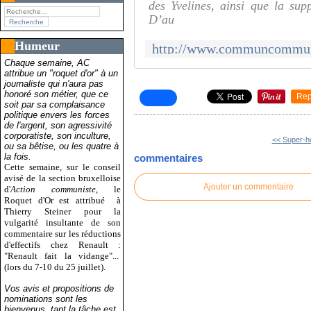
des Yvelines, ainsi que la sup
D’au
Humeur
Chaque semaine, AC
attribue un "roquet d'or" à un
journaliste qui n'aura pas
honoré son métier, que ce
Rep
soit par sa complaisance
politique envers les forces
de l'argent, son agressivité
corporatiste, son inculture,
<<
Super-hé
ou sa bêtise, ou les quatre à
la fois.
commentaires
Cette semaine, sur le conseil
avisé de la section bruxelloise
Ajouter un commentaire
d'
Action communiste
, le
Roquet d'Or est attribué
à
Thierry Steiner pour la
vulgarité insultante de son
commentaire sur les réductions
d'effectifs chez Renault :
"Renault fait la vidange"...
(lors du 7-10 du 25 juillet).
Vos avis et propositions de
nominations sont les
bienvenus, tant la tâche est