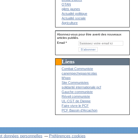
OTAN
gilets jaunes
Actualité politique
Actualité sociale
Agriculture
Abonnez-vous pour être averti des nouveaux
articles publiés.
Email
Liens
Combat Communiste
canempechepasnicolas
M'pep
Site Communistes
solidarité internationale pcf
Gauche communiste
Réveil communiste
UL-CGT de Dieppe
Faire vivre le PCF
PCF Bassin d'Arcachon
et données personnelles
Préférences cookies