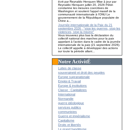
écrit par Reynaldo Henquen Mise à jour par
Reynaldo Henquen juillet 20, 2026 Pékin
condamne les mesures coercitives de
Washington et soutient l’appel massif de la
communauté internationale à l’ONU Le
gouvernement de la République populaire de
Chine a...
Journée internationale de la Paix du 21
septembre 2026 : “stop les guerres, stop les
violences, stop la misère”
Vous trouverez plus bas la déclaration du
collectif national des marches pour la paix
appelant à l'action dans le cadre de la journée
internationale de la paix (21 septembre 2026).
Le collectif appelle à développer des actions
sur toute la période allant...
Notre ActivitÉ
Luttes de classe
souveraineté et droit des peuples
Europe supranationale
Emploi & Travail
Europe & institutions
Classe : Capitalistes
International
Normandie
guerre idéologique
services publics
communistes
Guerre et impérialisme
Capitalisme
Droits et libertés
Le grand banditisme