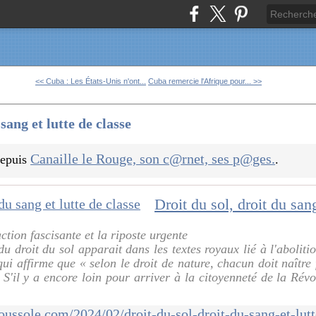
<< Cuba : Les États-Unis n'ont...
Cuba remercie l'Afrique pour... >>
 sang et lutte de classe
Canaille le Rouge, son c@rnet, ses p@ges.
 depuis
.
ction fascisante et la riposte urgente
du droit du sol apparait dans les textes royaux lié à l'aboliti
qui affirme que « selon le droit de nature, chacun doit naître 
. S'il y a encore loin pour arriver à la citoyenneté de la Rév
boussole.com/2024/02/droit-du-sol-droit-du-sang-et-lut