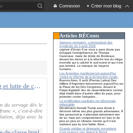
Connexion
+
Créer mon blog
Articles RÉCents
Sapeurs-pompiers; communiqué des
syndicats du 3 août 2026
capture d'écran Il ne vous a sans doute pas
échappé l'omniprésence de Thomas
Cazenave, maire de droite de Bordeaux,
devant les micros et à la téloche lors du méga-
incendie qui a calciné le sud-ouest et qui n'est
pas terminé. Le manque de moyens
humains...
Les Argentins manifesteront aujourd'hui
contre la réforme de la loi foncière rurale.
Buenos Aires, 6 août (Prensa Latina) Des
milliers d'Argentins retourneront aujourd'hui sur
Droit du sol, droit du sang et lutte de classe
la Plaza de los Dos Congresos, devant le
Palais législatif, lieu de rassemblement central
déjà établi dans d'autres villes du pays, pour
protester contre l'adoption...
La prolifération nucléaire est désormais
on du servage dès le
inéluctable
Décidément Donald Trump aura réussi à
franc », c'est-à-dire
décevoir même ses plus grands adversaires. À
titre personnel je n'attendais strictement rien
olution, dèja avec la
de lui, mais son comportement en Iran et de
plus en plus en Ukraine montre qu'il n'est
vraiment pas du tout fiable. Alors...
Grands médias et dirigeants européens
te-de-classe.html
n’ont toujours pas digéré le Brexit…