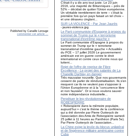
C’était il y a dix ans tout juste. Le 23 juin
2016, une majorité de Britanniques – près de
52% – décidait de quitter l’Union européenne.
Un véritable tremblement de terre – c’était la
première fois qu’un pays faisait un tel choix –
et une désaveu cinglant...
SUR LA VIOLENCE - Par Jean Jaurès
- jaures-violence.jpg
Published by Canaille Lerouge
Le Parti communiste d'Espagne à propos du
commenter cet article
…
sommet de Trump sur le « terrorisme
transnational d'extrême gauche »
Le Parti communiste d'Espagne à propos du
sommet de Trump sur le « terrorisme
transnational d'extrême gauche » Actualités
du PCE – 17 juillet 2026 Le gouvernement
américain est en guerre contre le droit
international et contre ceux d'entre nous qui
luttent...
Rejet de l’offre de reprise de Fibre
Excellence - Le projet des salariés de La
Chapelle Darblay en danger
Très mauvaise nouvelle. Que nos gouvernants
cessent de parler de réindustrialisation. Ils s'en
moquent car ils ne veulent pas s'opposer à
l'Union Européenne et à la "concurrence libre
et non faussée". Or si nous voulons sauver
notre indépendance industrielle...
Perpétuer le leg révolutionnaire de
ROBESPIERRE
« Robespierre dans la mémoire populaire,
aujourd’hui » c’est le thème de la conférence
qui a été donnée par Pierre Outteryck de
l’association des Amis de Robespierre samedi
25 juillet à 11 heures au Panthéon (Paris 5e).
Par Pierre Outteryck de l’association...
La Chine exige la levée du blocus unilatéral
et de l’ingérence militaire américaine contre
Cuba