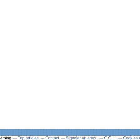
Top articles
Contact
Signaler un abus
C.G.U.
Cookies 
verblog