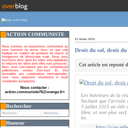
ACTION COMMUNISTE
21 février 2024
Nous sommes un mouvement communiste au
Droit du sol, droit du
sens marxiste du terme. Avec ce que cela
implique en matière de positions de classe et
d'exigences de démocratie vraie. Nous nous
inscrivons donc dans les luttes anti-capitalistes
et relayons les idées dont elles sont porteuses.
Cet article est reposté
Ainsi, nous n'acceptons pas les combinaisont
politiciennes venues d'en-haut. Et, très
favorables aux coopérations internationales,
nous nous opposons résolument à toute
constitution européenne.
Nous contacter :
action.communiste76@orange.fr>
Les bateleurs de la réa
Sachant que l'arrivée 
Rechercher
3 juillet 1315 un édit 
libre, et non plus serf
fin
Humeur
http://cap-et