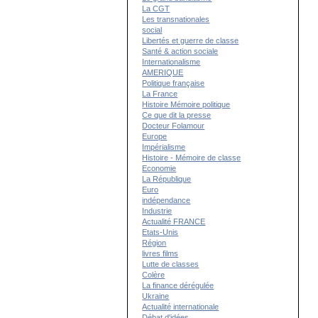
La CGT
Les transnationales
social
Libertés et guerre de classe
Santé & action sociale
Internationalisme
AMERIQUE
Politique française
La France
Histoire Mémoire politique
Ce que dit la presse
Docteur Folamour
Europe
Impérialisme
Histoire - Mémoire de classe
Economie
La République
Euro
indépendance
Industrie
Actualité FRANCE
Etats-Unis
Région
livres films
Lutte de classes
Colère
La finance dérégulée
Ukraine
Actualité internationale
Débat d'idées