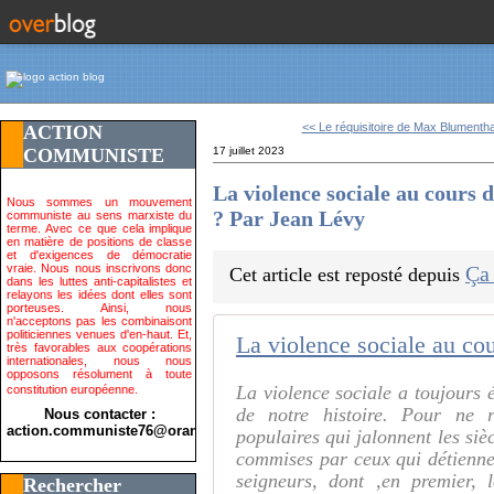
<< Le réquisitoire de Max Blumenthal
ACTION
COMMUNISTE
17 juillet 2023
La violence sociale au cours d
Nous sommes un mouvement
? Par Jean Lévy
communiste au sens marxiste du
terme. Avec ce que cela implique
en matière de positions de classe
et d'exigences de démocratie
vraie. Nous nous inscrivons donc
Ça
Cet article est reposté depuis
dans les luttes anti-capitalistes et
relayons les idées dont elles sont
porteuses. Ainsi, nous
n'acceptons pas les combinaisont
politiciennes venues d'en-haut. Et,
très favorables aux coopérations
internationales, nous nous
opposons résolument à toute
La violence sociale a toujours é
constitution européenne.
de notre histoire. Pour ne 
Nous contacter :
action.communiste76@orange.fr>
populaires qui jalonnent les siè
commises par ceux qui détiennent
seigneurs, dont ,en premier, 
Rechercher