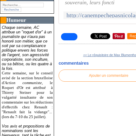
souverain, leurs foncti
Humeur
Chaque semaine, AC
attribue un "roquet d'or" à un
Rep
journaliste qui n'aura pas
honoré son métier, que ce
soit par sa complaisance
politique envers les forces
de l'argent, son agressivité
<< Le réquisitoire de Max Blumenthal
corporatiste, son inculture,
commentaires
ou sa bêtise, ou les quatre à
la fois.
Cette semaine, sur le conseil
Ajouter un commentaire
avisé de la section bruxelloise
d'
Action communiste
, le
Roquet d'Or est attribué
à
Thierry Steiner pour la
vulgarité insultante de son
commentaire sur les réductions
d'effectifs chez Renault :
"Renault fait la vidange"...
(lors du 7-10 du 25 juillet).
Vos avis et propositions de
nominations sont les
bienvenus, tant la tâche est