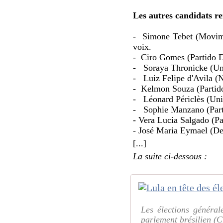
Les autres candidats r
- Simone Tebet (Movimen
voix.
- Ciro Gomes (Partido D
- Soraya Thronicke (Uni
- Luiz Felipe d'Avila (N
- Kelmon Souza (Partido 
- Léonard Périclès (Uni
- Sophie Manzano (Parti
- Vera Lucia Salgado (Pa
- José Maria Eymael (Dem
[...]
La suite ci-dessous :
Les élections général
parlement brésilien (C