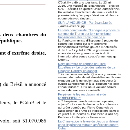
C’était il y a dix ans tout juste. Le 23 juin
2016, une majorité de Britanniques – près de
52% – décidait de quitter l’Union européenne.
Un véritable tremblement de terre – c’était la
première fois qu’un pays faisait un tel choix –
et une désaveu cinglant...
SUR LA VIOLENCE - Par Jean Jaurès
- jaures-violence.jpg
Le Parti communiste d'Espagne à propos du
les deux chambres du
sommet de Trump sur le « terrorisme
transnational d'extrême gauche »
épublique.
Le Parti communiste d'Espagne à propos du
sommet de Trump sur le « terrorisme
transnational d'extrême gauche » Actualités
du PCE – 17 juillet 2026 Le gouvernement
ant d'extrême droite,
américain est en guerre contre le droit
international et contre ceux d'entre nous qui
luttent...
Rejet de l’offre de reprise de Fibre
Excellence - Le projet des salariés de La
Chapelle Darblay en danger
Très mauvaise nouvelle. Que nos gouvernants
cessent de parler de réindustrialisation. Ils s'en
moquent car ils ne veulent pas s'opposer à
) du Brésil a annoncé
l'Union Européenne et à la "concurrence libre
et non faussée". Or si nous voulons sauver
notre indépendance industrielle...
Perpétuer le leg révolutionnaire de
ROBESPIERRE
« Robespierre dans la mémoire populaire,
leurs, le PCdoB et le
aujourd’hui » c’est le thème de la conférence
qui a été donnée par Pierre Outteryck de
l’association des Amis de Robespierre samedi
25 juillet à 11 heures au Panthéon (Paris 5e).
Par Pierre Outteryck de l’association...
voix, soit 51.070.986
La Chine exige la levée du blocus unilatéral
et de l’ingérence militaire américaine contre
Cuba