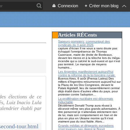
Connexion
+
Créer mon blog
Articles RÉCents
Sapeurs-pompiers; communiqué des
syndicats du 3 août 2026
capture d'écran Il ne vous a sans doute pas
échappé l'omniprésence de Thomas
Cazenave, maire de droite de Bordeaux,
devant les micros et à la téloche lors du méga-
incendie qui a calciné le sud-ouest et qui n'est
pas terminé. Le manque de moyens
humains...
Les Argentins manifesteront aujourd'hui
contre la réforme de la loi foncière rurale.
Buenos Aires, 6 août (Prensa Latina) Des
milliers d'Argentins retourneront aujourd'hui sur
la Plaza de los Dos Congresos, devant le
Palais législatif, lieu de rassemblement central
déjà établi dans d'autres villes du pays, pour
protester contre l'adoption...
des élections de ce
La prolifération nucléaire est désormais
és, Luiz Inacio Lula
inéluctable
Décidément Donald Trump aura réussi à
alendrier établi par
décevoir même ses plus grands adversaires. À
titre personnel je n'attendais strictement rien
de lui, mais son comportement en Iran et de
plus en plus en Ukraine montre qu'il n'est
vraiment pas du tout fiable. Alors...
second-tour.html
Grands médias et dirigeants européens
n’ont toujours pas digéré le Brexit…