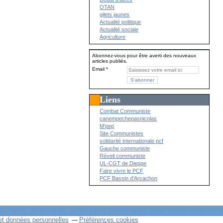
OTAN
gilets jaunes
Actualité politique
Actualité sociale
Agriculture
Abonnez-vous pour être averti des nouveaux
articles publiés.
Email
Liens
Combat Communiste
canempechepasnicolas
M'pep
Site Communistes
solidarité internationale pcf
Gauche communiste
Réveil communiste
UL-CGT de Dieppe
Faire vivre le PCF
PCF Bassin d'Arcachon
et données personnelles
Préférences cookies