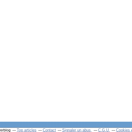
Top articles
Contact
Signaler un abus
C.G.U.
Cookies 
verblog