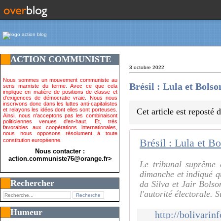
ACTION COMMUNISTE
3 octobre 2022
Nous sommes un mouvement communiste au
Brésil : Lula et Bols
sens marxiste du terme. Avec ce que cela
implique en matière de positions de classe et
d'exigences de démocratie vraie. Nous nous
inscrivons donc dans les luttes anti-capitalistes
et relayons les idées dont elles sont porteuses.
Cet article est reposté
Ainsi, nous n'acceptons pas les combinaisont
politiciennes venues d'en-haut. Et, très
favorables aux coopérations internationales,
nous nous opposons résolument à toute
constitution européenne.
Brésil : Lula et B
Nous contacter :
action.communiste76@orange.fr>
Le tribunal suprême 
dimanche et indiqué qu
Rechercher
da Silva et Jair Bolso
l'autorité électorale. 
Humeur
http://bolivarin