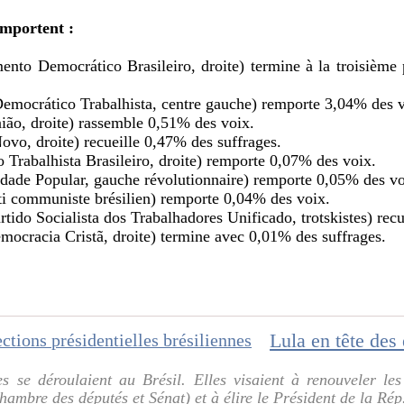
emportent :
to Democrático Brasileiro, droite) termine à la troisième
emocrático Trabalhista, centre gauche) remporte 3,04% des v
ão, droite) rassemble 0,51% des voix.
ovo, droite) recueille 0,47% des suffrages.
Trabalhista Brasileiro, droite) remporte 0,07% des voix.
dade Popular, gauche révolutionnaire) remporte 0,05% des vo
 communiste brésilien) remporte 0,04% des voix.
rtido Socialista dos Trabalhadores Unificado, trotskistes) rec
ocracia Cristã, droite) termine avec 0,01% des suffrages.
es se déroulaient au Brésil. Elles visaient à renouveler l
hambre des députés et Sénat) et à élire le Président de la Rép.