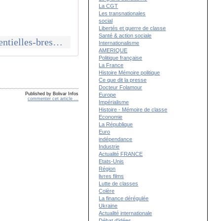
La CGT
Les transnationales
social
Libertés et guerre de classe
Santé & action sociale
https://www.editoweb.eu/nicolas_maury/Lula-en-tete-des-elections-presidentielles-bresiliennes_a16126.html
Internationalisme
AMERIQUE
Politique française
La France
Histoire Mémoire politique
Ce que dit la presse
Docteur Folamour
Published by Bolivar Infos
Europe
commenter cet article
…
Impérialisme
Histoire - Mémoire de classe
Economie
La République
Euro
indépendance
Industrie
Actualité FRANCE
Etats-Unis
Région
livres films
Lutte de classes
Colère
La finance dérégulée
Ukraine
Actualité internationale
Débat d'idées