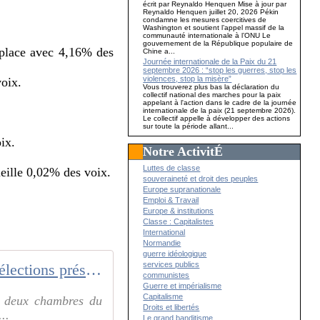
écrit par Reynaldo Henquen Mise à jour par
Reynaldo Henquen juillet 20, 2026 Pékin
condamne les mesures coercitives de
Washington et soutient l’appel massif de la
communauté internationale à l’ONU Le
gouvernement de la République populaire de
 place avec 4,16% des
Chine a...
Journée internationale de la Paix du 21
septembre 2026 : “stop les guerres, stop les
violences, stop la misère”
oix.
Vous trouverez plus bas la déclaration du
collectif national des marches pour la paix
appelant à l'action dans le cadre de la journée
internationale de la paix (21 septembre 2026).
Le collectif appelle à développer des actions
sur toute la période allant...
ix.
Notre ActivitÉ
Luttes de classe
ueille 0,02% des voix.
souveraineté et droit des peuples
Europe supranationale
Emploi & Travail
Europe & institutions
Classe : Capitalistes
International
Normandie
guerre idéologique
services publics
Lula en tête des élections présidentielles brésiliennes
communistes
Guerre et impérialisme
Capitalisme
es deux chambres du
Droits et libertés
..
Le grand banditisme