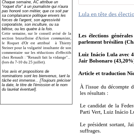
Chaque semaine, AC attribue un
"roquet d'or" à un journaliste qui n'aura
pas honoré son métier, que ce soit par
Lula en tête des électi
sa complaisance politique envers les
forces de l'argent, son agressivité
corporatiste, son inculture, ou sa
bêtise, ou les quatre à la fois.
Cette semaine, sur le conseil avisé de la
Les élections générale
section bruxelloise d'
Action communiste
,
parlement brésilien (Cha
le Roquet d'Or est attribué
à Thierry
Steiner pour la vulgarité insultante de son
commentaire sur les réductions d'effectifs
Luiz Inácio Lula avec 4
chez Renault : "Renault fait la vidange"...
Jair Bolsonaro (43,20%
(lors du 7-10 du 25 juillet).
Vos avis et propositions de
Article et traduction N
nominations sont les bienvenus, tant la
tâche est immense... [Toujours préciser
la date, le titre de l'émission et le nom
À l'issue du décompte d
du lauréat éventuel].
les résultats :
Le candidat de la Feder
Parti Vert, Luiz Inácio 
Le président sortant, J
suffrages.