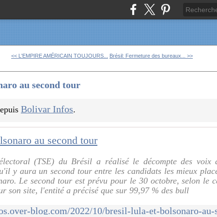
<< L'EMPIRE AMÉRICAIN TOUJOURS...
Brésil: Fermeture des bureaux... >>
onaro au second tour
Bolivar Infos
 depuis
.
olsonaro au second tour
électoral (TSE) du Brésil a réalisé le décompte des voix 
'il y aura un second tour entre les candidats les mieux plac
naro. Le second tour est prévu pour le 30 octobre, selon le c
Sur son site, l'entité a précisé que sur 99,97 % des bull
fos.over-blog.com/2022/10/bresil-lula-et-bolsonaro-au-