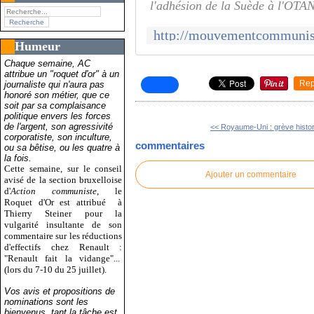
l'adhésion de la Suède à l'OTAN
Humeur
Chaque semaine, AC
attribue un "roquet d'or" à un
Rep
journaliste qui n'aura pas
honoré son métier, que ce
soit par sa complaisance
politique envers les forces
de l'argent, son agressivité
<< Royaume-Uni : grève histor
corporatiste, son inculture,
commentaires
ou sa bêtise, ou les quatre à
la fois.
Cette semaine, sur le conseil
Ajouter un commentaire
avisé de la section bruxelloise
d'
Action communiste
, le
Roquet d'Or est attribué
à
Thierry Steiner pour la
vulgarité insultante de son
commentaire sur les réductions
d'effectifs chez Renault :
"Renault fait la vidange"...
(lors du 7-10 du 25 juillet).
Vos avis et propositions de
nominations sont les
bienvenus, tant la tâche est