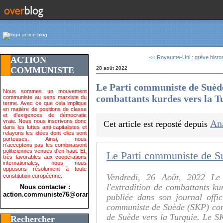
<< Royaume-Uni : grève histor
ACTION
COMMUNISTE
28 août 2022
Le Parti communiste de Suèd
Nous sommes un mouvement
combattants kurdes vers la T
communiste au sens marxiste du
terme. Avec ce que cela implique
en matière de positions de classe
et d'exigences de démocratie
vraie. Nous nous inscrivons donc
An
Cet article est reposté depuis
dans les luttes anti-capitalistes et
relayons les idées dont elles sont
porteuses. Ainsi, nous
n'acceptons pas les combinaisont
politiciennes venues d'en-haut. Et,
très favorables aux coopérations
internationales, nous nous
opposons résolument à toute
Vendredi, 26 Août, 2022 Le
constitution européenne.
l'extradition de combattants k
Nous contacter :
action.communiste76@orange.fr>
publiée dans son journal offic
communiste de Suède (SKP) con
de Suède vers la Turquie. Le S
Rechercher