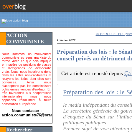
<< HERCULE : EDF privat
ACTION
COMMUNISTE
9 février 2022
Préparation des lois : le Séna
Nous sommes un mouvement
conseil privés au détriment d
communiste au sens marxiste du
terme. Avec ce que cela implique
en matière de positions de classe
et d'exigences de démocratie
vraie. Nous nous inscrivons donc
Ça
Cet article est reposté depuis
dans les luttes anti-capitalistes et
relayons les idées dont elles sont
porteuses. Ainsi, nous
n'acceptons pas les combinaisont
politiciennes venues d'en-haut. Et,
très favorables aux coopérations
internationales, nous nous
opposons résolument à toute
le media indépendant du conseil
constitution européenne.
La secrétaire générale du gouv
Nous contacter :
action.communiste76@orange.fr>
d’enquête du Sénat sur l’influe
politiques publiques.
Premier sujet de vive attention 
Rechercher