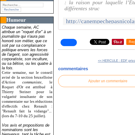
: la raison pour laquelle l’Ét
différentes struc
Humeur
Chaque semaine, AC
attribue un "roquet d'or" à un
journaliste qui n'aura pas
honoré son métier, que ce
Rep
soit par sa complaisance
politique envers les forces
de l'argent, son agressivité
corporatiste, son inculture,
<< HERCULE : EDF privat
ou sa bêtise, ou les quatre à
la fois.
commentaires
Cette semaine, sur le conseil
avisé de la section bruxelloise
Ajouter un commentaire
d'
Action communiste
, le
Roquet d'Or est attribué
à
Thierry Steiner pour la
vulgarité insultante de son
commentaire sur les réductions
d'effectifs chez Renault :
"Renault fait la vidange"...
(lors du 7-10 du 25 juillet).
Vos avis et propositions de
nominations sont les
bienvenus, tant la tâche est