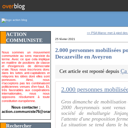
<< PSA Maroc met à pied des s
ACTION
COMMUNISTE
25 février 2021
2.000 personnes mobilisées p
Nous sommes un mouvement
Decazeville en Aveyron
communiste au sens marxiste du
terme. Avec ce que cela implique
en matière de positions de classe
et d'exigences de démocratie
vraie. Nous nous inscrivons donc
Ça
Cet article est reposté depuis
dans les luttes anti-capitalistes et
relayons les idées dont elles sont
porteuses. Ainsi, nous
n'acceptons pas les combinaisont
politiciennes venues d'en-haut. Et,
très favorables aux coopérations
internationales, nous nous
opposons résolument à toute
Gros dimanche de mobilisation 
constitution européenne.
2000 Aveyronnais sont venus s
Nous contacter :
action.communiste76@orange.fr>
société de métallurgie Jinj
l'attente d'une proposition ferm
La situation se tend dans le ba
Rechercher