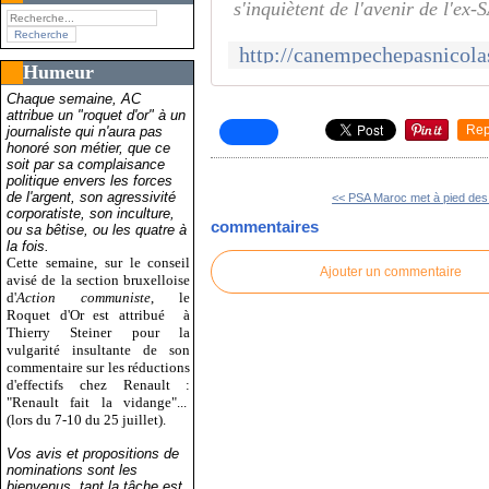
s'inquiètent de l'avenir de l'ex
Humeur
Chaque semaine, AC
attribue un "roquet d'or" à un
Rep
journaliste qui n'aura pas
honoré son métier, que ce
soit par sa complaisance
politique envers les forces
de l'argent, son agressivité
<< PSA Maroc met à pied des s
corporatiste, son inculture,
commentaires
ou sa bêtise, ou les quatre à
la fois.
Cette semaine, sur le conseil
Ajouter un commentaire
avisé de la section bruxelloise
d'
Action communiste
, le
Roquet d'Or est attribué
à
Thierry Steiner pour la
vulgarité insultante de son
commentaire sur les réductions
d'effectifs chez Renault :
"Renault fait la vidange"...
(lors du 7-10 du 25 juillet).
Vos avis et propositions de
nominations sont les
bienvenus, tant la tâche est