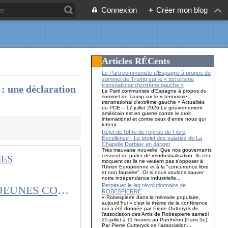
Connexion
+
Créer mon blog
Articles RÉCents
Le Parti communiste d'Espagne à propos du
sommet de Trump sur le « terrorisme
transnational d'extrême gauche »
: une déclaration
Le Parti communiste d'Espagne à propos du
sommet de Trump sur le « terrorisme
transnational d'extrême gauche » Actualités
du PCE – 17 juillet 2026 Le gouvernement
américain est en guerre contre le droit
international et contre ceux d'entre nous qui
luttent...
Rejet de l’offre de reprise de Fibre
Excellence - Le projet des salariés de La
Chapelle Darblay en danger
Très mauvaise nouvelle. Que nos gouvernants
cessent de parler de réindustrialisation. Ils s'en
moquent car ils ne veulent pas s'opposer à
l'Union Européenne et à la "concurrence libre
et non faussée". Or si nous voulons sauver
notre indépendance industrielle...
Perpétuer le leg révolutionnaire de
Élection du maire de VITRY-SUR-SEINE (94) : une déclaration des JEUNES COMMUNISTES du Val-de-Marne
ROBESPIERRE
« Robespierre dans la mémoire populaire,
aujourd’hui » c’est le thème de la conférence
qui a été donnée par Pierre Outteryck de
l’association des Amis de Robespierre samedi
25 juillet à 11 heures au Panthéon (Paris 5e).
Par Pierre Outteryck de l’association...