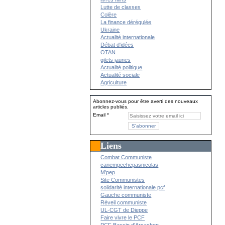
Lutte de classes
Colère
La finance dérégulée
Ukraine
Actualité internationale
Débat d'idées
OTAN
gilets jaunes
Actualité politique
Actualité sociale
Agriculture
Abonnez-vous pour être averti des nouveaux
articles publiés.
Email
Liens
Combat Communiste
canempechepasnicolas
M'pep
Site Communistes
solidarité internationale pcf
Gauche communiste
Réveil communiste
UL-CGT de Dieppe
Faire vivre le PCF
PCF Bassin d'Arcachon