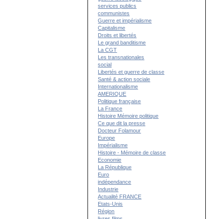
services publics
communistes
Guerre et impérialisme
Capitalisme
Droits et libertés
Le grand banditisme
La CGT
Les transnationales
social
Libertés et guerre de classe
Santé & action sociale
Internationalisme
AMERIQUE
Politique française
La France
Histoire Mémoire politique
Ce que dit la presse
Docteur Folamour
Europe
Impérialisme
Histoire - Mémoire de classe
Economie
La République
Euro
indépendance
Industrie
Actualité FRANCE
Etats-Unis
Région
livres films