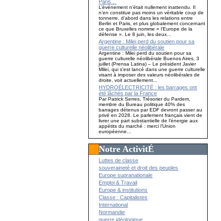
Paris…
L’événement n’était nullement inattendu. Il
n’en constitue pas moins un véritable coup de
tonnerre, d’abord dans les relations entre
Berlin et Paris, et plus globalement concernant
ce que Bruxelles nomme « l’Europe de la
défense ». Le 8 juin, les deux...
Argentine : Milei perd du soutien pour sa
guerre culturelle néolibérale
Argentine : Milei perd du soutien pour sa
guerre culturelle néolibérale Buenos Aires, 3
juillet (Prensa Latina) – Le président Javier
Milei, qui s'est lancé dans une guerre culturelle
visant à imposer des valeurs néolibérales de
droite, voit actuellement...
HYDROÉLECTRICITÉ : les barrages ont
été lâchés par la France
Par Patrick Serres, Trésorier du Pardem,
membre du Bureau politique 40% des
barrages détenus par EDF devront passer au
privé en 2028. Le parlement français vient de
livrer une part substantielle de l’énergie aux
appétits du marché : merci l’Union
européenne...
Notre ActivitÉ
Luttes de classe
souveraineté et droit des peuples
Europe supranationale
Emploi & Travail
Europe & institutions
Classe : Capitalistes
International
Normandie
guerre idéologique