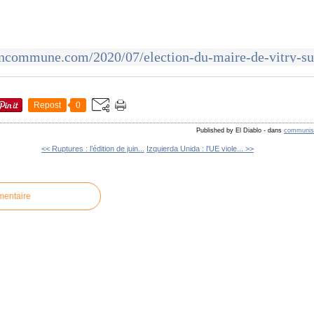
Repost
0
Published by El Diablo
-
dans
communis
<< Ruptures : l’édition de juin...
Izquierda Unida : l'UE viole... >>
mentaire