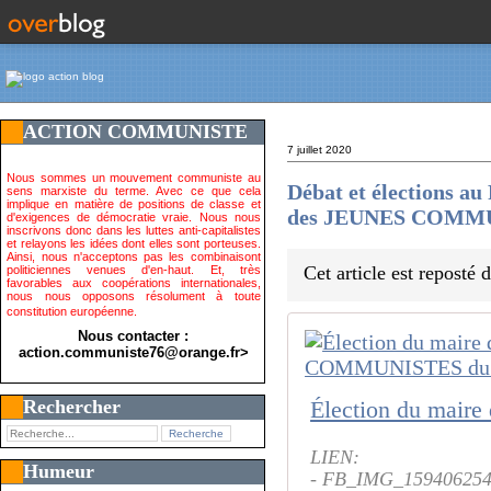
ACTION COMMUNISTE
7 juillet 2020
Nous sommes un mouvement communiste au
Débat et élections a
sens marxiste du terme. Avec ce que cela
implique en matière de positions de classe et
des JEUNES COMMU
d'exigences de démocratie vraie. Nous nous
inscrivons donc dans les luttes anti-capitalistes
et relayons les idées dont elles sont porteuses.
Ainsi, nous n'acceptons pas les combinaisont
Cet article est reposté
politiciennes venues d'en-haut. Et, très
favorables aux coopérations internationales,
nous nous opposons résolument à toute
constitution européenne.
Nous contacter :
action.communiste76@orange.fr>
Rechercher
LIEN:
Humeur
- FB_IMG_159406254