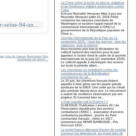
La Chine exige la levée du blocus unilatéral
et de l’ingérence militaire américaine contre
Cuba
écrit par Reynaldo Henquen Mise à jour par
Reynaldo Henquen juillet 20, 2026 Pékin
condamne les mesures coercitives de
http://www.communcommune.com/2020/07/election-du-maire-de-vitry-sur-seine-94-une-declaration-des-jeunes-communistes-du-val-de-marne.html
Washington et soutient l’appel massif de la
communauté internationale à l’ONU Le
gouvernement de la République populaire de
Chine a...
Journée internationale de la Paix du 21
septembre 2026 : “stop les guerres, stop les
violences, stop la misère”
Vous trouverez plus bas la déclaration du
collectif national des marches pour la paix
appelant à l'action dans le cadre de la journée
tes
Lutte de classes
Municipales
Vitry
internationale de la paix (21 septembre 2026).
commenter cet article
…
Le collectif appelle à développer des actions
sur toute la période allant...
Les cheminots se mobilisent contre les
conséquences de la libéralisation
européenne du rail…
Le 10 juin, les cheminots français étaient
appelés à faire grève par les quatre grands
syndicats de la SNCF. Une unité qui ne s’était
plus produite depuis deux ans. Le mouvement
a surpris de nombreux observateurs par son
ampleur. Et il pourrait bien se...
« Que maudite soit la Guerre ! »
CI-DESSUS: Publication ( années 30 ) de
l'Association républicaine des anciens
combattants ( ARAC ) , association d'anciens
combattants pacifistes , proche du Parti
communiste français , créée en 1917 ,
notamment par HENRI BARBUSSE , Prix
Goncourt 1916...
Le projet franco-allemand d’avion de combat
commun est abandonné, au grand dam de