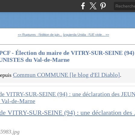
<< Ruptures : l’édition de juin...
Izquierda Unida : l'UE viole... >>
u PCF - Élection du maire de VITRY-SUR-SEINE (94) 
NISTES du Val-de-Marne
Commun COMMUNE [le blog d'El Diablo]
 depuis
.
5983.jpg