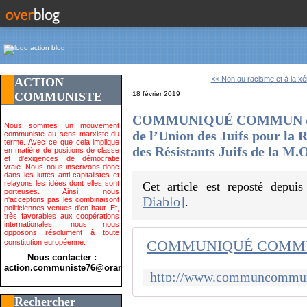
<< Non au racisme et à la xé
ACTION
COMMUNISTE
18 février 2019
COMMUNIQUÉ COMMUN de l’A
Nous sommes un mouvement
de l’Union des Juifs pour la 
communiste au sens marxiste du
terme. Avec ce que cela implique
des Résistants Juifs de la M.O
en matière de positions de classe
et d'exigences de démocratie
vraie. Nous nous inscrivons donc
dans les luttes anti-capitalistes et
relayons les idées dont elles sont
Cet article est reposté depui
porteuses. Ainsi, nous
Diablo]
n'acceptons pas les combinaisont
.
politiciennes venues d'en-haut. Et,
très favorables aux coopérations
internationales, nous nous
opposons résolument à toute
constitution européenne.
Nous contacter :
action.communiste76@orange.fr>
Rechercher