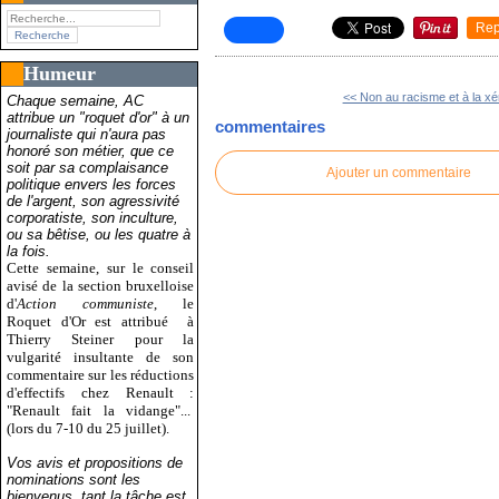
Rep
Humeur
<< Non au racisme et à la xé
Chaque semaine, AC
attribue un "roquet d'or" à un
commentaires
journaliste qui n'aura pas
honoré son métier, que ce
soit par sa complaisance
Ajouter un commentaire
politique envers les forces
de l'argent, son agressivité
corporatiste, son inculture,
ou sa bêtise, ou les quatre à
la fois.
Cette semaine, sur le conseil
avisé de la section bruxelloise
d'
Action communiste
, le
Roquet d'Or est attribué
à
Thierry Steiner pour la
vulgarité insultante de son
commentaire sur les réductions
d'effectifs chez Renault :
"Renault fait la vidange"...
(lors du 7-10 du 25 juillet).
Vos avis et propositions de
nominations sont les
bienvenus, tant la tâche est