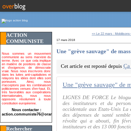
<< Le 22 mars : Mobilisons-
ACTION
COMMUNISTE
17 mars 2018
Une "grève sauvage" de masse
Nous sommes un mouvement
communiste au sens marxiste du
terme. Avec ce que cela implique
en matière de positions de classe
Ça
Cet article est reposté depuis
et d'exigences de démocratie
vraie. Nous nous inscrivons donc
dans les luttes anti-capitalistes et
relayons les idées dont elles sont
porteuses. Ainsi, nous
n'acceptons pas les combinaisont
politiciennes venues d'en-haut. Et,
très favorables aux coopérations
internationales, nous nous
LIGNES DE FORCE Le blogue g
opposons résolument à toute
des instituteurs et du person
constitution européenne.
occidentale aux Etats-Unis La
Nous contacter :
action.communiste76@orange.fr>
des dépenses de santé semble
révolte qui a abouti, fin fév
instituteurs et des 13 000 fonct
Rechercher