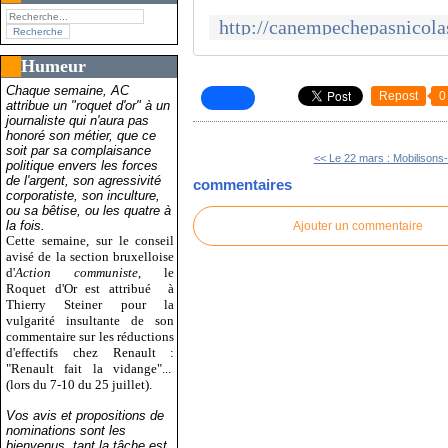
Humeur
Chaque semaine, AC
Repost
0
attribue un "roquet d'or" à un
journaliste qui n'aura pas
honoré son métier, que ce
soit par sa complaisance
<< Le 22 mars : Mobilisons-
politique envers les forces
de l'argent, son agressivité
commentaires
corporatiste, son inculture,
ou sa bêtise, ou les quatre à
la fois.
Ajouter un commentaire
Cette semaine, sur le conseil
avisé de la section bruxelloise
d'
Action communiste
, le
Roquet d'Or est attribué
à
Thierry Steiner pour la
vulgarité insultante de son
commentaire sur les réductions
d'effectifs chez Renault :
"Renault fait la vidange"...
(lors du 7-10 du 25 juillet).
Vos avis et propositions de
nominations sont les
bienvenus, tant la tâche est