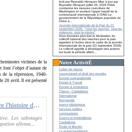
écrit par Reynaldo Henquen Mise à jour par
Reynaldo Henquen juillet 20, 2026 Pékin
condamne les mesures coercitives de
Washington et soutient l’appel massif de la
communauté internationale à l’ONU Le
gouvernement de la République populaire de
Chine a...
Journée internationale de la Paix du 21
septembre 2026 : “stop les guerres, stop les
violences, stop la misère”
Vous trouverez plus bas la déclaration du
collectif national des marches pour la paix
appelant à l'action dans le cadre de la journée
internationale de la paix (21 septembre 2026).
Le collectif appelle à développer des actions
sur toute la période allant...
heminotes victimes de la
Notre ActivitÉ
 font l’objet d’autant de
Luttes de classe
 de la répression, 1940-
souveraineté et droit des peuples
Europe supranationale
e 20 avril. Il est présenté
Emploi & Travail
Europe & institutions
Classe : Capitalistes
International
Normandie
Écrire l'histoire des cheminots dans la Résistance. État actuel de ...
guerre idéologique
services publics
communistes
ive. Les sabotages
Guerre et impérialisme
Capitalisme
upation allema...
Droits et libertés
Le grand banditisme