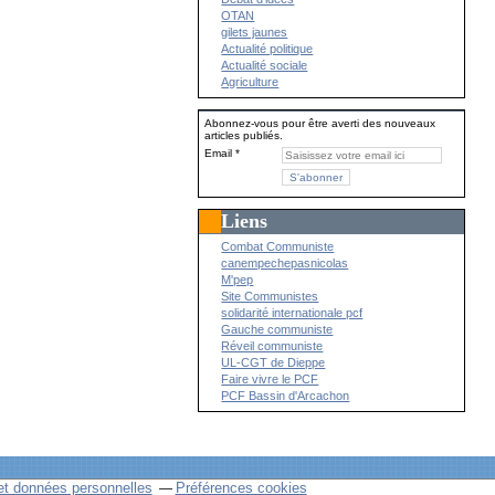
OTAN
gilets jaunes
Actualité politique
Actualité sociale
Agriculture
Abonnez-vous pour être averti des nouveaux
articles publiés.
Email
Liens
Combat Communiste
canempechepasnicolas
M'pep
Site Communistes
solidarité internationale pcf
Gauche communiste
Réveil communiste
UL-CGT de Dieppe
Faire vivre le PCF
PCF Bassin d'Arcachon
et données personnelles
Préférences cookies