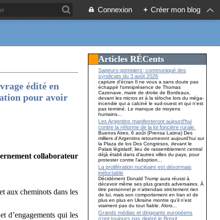
Connexion
+
Créer mon blog
Articles RÉCents
Sapeurs-pompiers; communiqué des
syndicats du 3 août 2026
capture d'écran Il ne vous a sans doute pas
uvrage édité en
échappé l'omniprésence de Thomas
Cazenave, maire de droite de Bordeaux,
ation pour avoir
devant les micros et à la téloche lors du méga-
incendie qui a calciné le sud-ouest et qui n'est
pas terminé. Le manque de moyens
humains...
Les Argentins manifesteront aujourd'hui
contre la réforme de la loi foncière rurale.
Buenos Aires, 6 août (Prensa Latina) Des
milliers d'Argentins retourneront aujourd'hui sur
la Plaza de los Dos Congresos, devant le
Palais législatif, lieu de rassemblement central
déjà établi dans d'autres villes du pays, pour
uvernement collaborateur
protester contre l'adoption...
La prolifération nucléaire est désormais
inéluctable
Décidément Donald Trump aura réussi à
décevoir même ses plus grands adversaires. À
titre personnel je n'attendais strictement rien
 et aux cheminots dans les
de lui, mais son comportement en Iran et de
plus en plus en Ukraine montre qu'il n'est
vraiment pas du tout fiable. Alors...
Grands médias et dirigeants européens
s et d’engagements qui les
n’ont toujours pas digéré le Brexit…