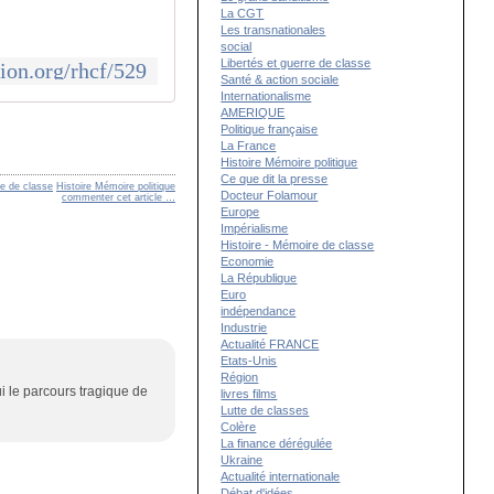
La CGT
Les transnationales
social
Libertés et guerre de classe
tion.org/rhcf/529
Santé & action sociale
Internationalisme
AMERIQUE
Politique française
La France
Histoire Mémoire politique
Ce que dit la presse
re de classe
Histoire Mémoire politique
Docteur Folamour
commenter cet article
…
Europe
Impérialisme
Histoire - Mémoire de classe
Economie
La République
Euro
indépendance
Industrie
Actualité FRANCE
Etats-Unis
Région
 le parcours tragique de
livres films
Lutte de classes
Colère
La finance dérégulée
Ukraine
Actualité internationale
Débat d'idées