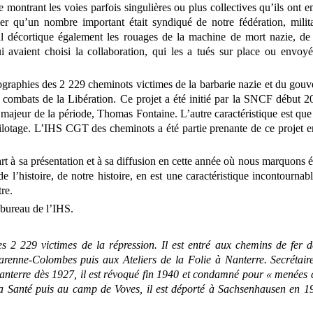
 montrant les voies parfois singulières ou plus collectives qu’ils ont
eler qu’un nombre important était syndiqué de notre fédération, mil
l décortique également les rouages de la machine de mort nazie, de 
i avaient choisi la collaboration, qui les a tués sur place ou envoy
ographies des 2 229 cheminots victimes de la barbarie nazie et du gou
combats de la Libération. Ce projet a été initié par la SNCF début 201
n majeur de la période, Thomas Fontaine. L’autre caractéristique est qu
ilotage. L’IHS CGT des cheminots a été partie prenante de ce projet e
rt à sa présentation et à sa diffusion en cette année où nous marquons 
de l’histoire, de notre histoire, en est une caractéristique incontournab
tre.
bureau de l’IHS.
es 2 229 victimes de la répression. Il est entré aux chemins de fer
arenne-Colombes puis aux Ateliers de la Folie à Nanterre. Secréta
nterre dès 1927, il est révoqué fin 1940 et condamné pour « menées 
la Santé puis au camp de Voves, il est déporté à Sachsenhausen en 1