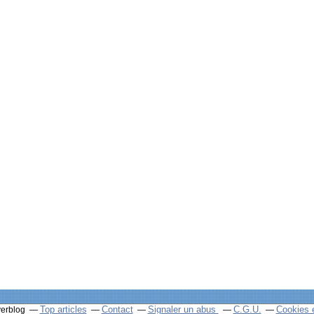
Top articles
Contact
Signaler un abus
C.G.U.
Cookies 
verblog