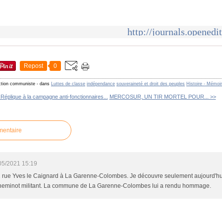
http://journals.openedi
Repost
0
ction communiste
-
dans
Luttes de classe
indépendance
souveraineté et droit des peuples
Histoire - Mémoi
 Réplique à la campagne anti-fonctionnaires...
MERCOSUR, UN TIR MORTEL POUR... >>
mentaire
05/2021 15:19
 21 rue Yves le Caignard à La Garenne-Colombes. Je découvre seulement aujourd'hui
cheminot militant. La commune de La Garenne-Colombes lui a rendu hommage.