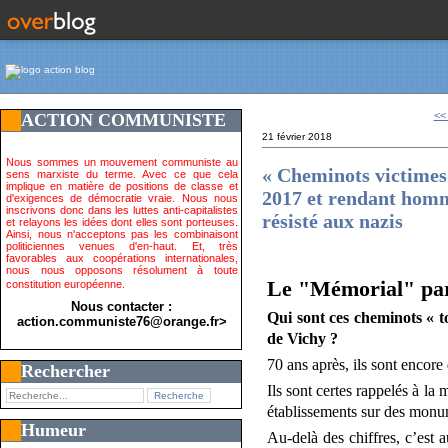
<<
ACTION COMMUNISTE
21 février 2018
Nous sommes un mouvement communiste au
« Cheminots victimes 
sens marxiste du terme. Avec ce que cela
implique en matière de positions de classe et
2017 et rendant homm
d'exigences de démocratie vraie. Nous nous
inscrivons donc dans les luttes anti-capitalistes
résisté aux nazis
et relayons les idées dont elles sont porteuses.
Ainsi, nous n'acceptons pas les combinaisont
politiciennes venues d'en-haut. Et, très
favorables aux coopérations internationales,
nous nous opposons résolument à toute
Le "Mémorial" par
constitution européenne.
Nous contacter :
Qui sont ces cheminots « t
action.communiste76@orange.fr>
de Vichy ?
70 ans après, ils sont encore 
Rechercher
Ils sont certes rappelés à l
établissements sur des monume
Humeur
Au-delà des chiffres, c’est 