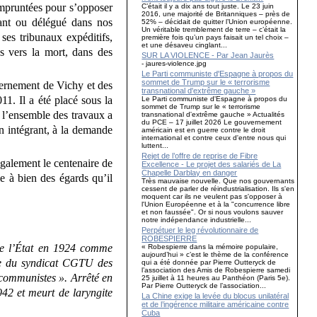
 empruntées pour s’opposer
C’était il y a dix ans tout juste. Le 23 juin
2016, une majorité de Britanniques – près de
itant ou délégué dans nos
52% – décidait de quitter l’Union européenne.
Un véritable tremblement de terre – c’était la
ses tribunaux expéditifs,
première fois qu’un pays faisait un tel choix –
et une désaveu cinglant...
és vers la mort, dans des
SUR LA VIOLENCE - Par Jean Jaurès
- jaures-violence.jpg
Le Parti communiste d'Espagne à propos du
sommet de Trump sur le « terrorisme
vernement de Vichy et des
transnational d'extrême gauche »
1. Il a été placé sous la
Le Parti communiste d'Espagne à propos du
sommet de Trump sur le « terrorisme
e l’ensemble des travaux a
transnational d'extrême gauche » Actualités
du PCE – 17 juillet 2026 Le gouvernement
n intégrant, à la demande
américain est en guerre contre le droit
international et contre ceux d'entre nous qui
luttent...
Rejet de l’offre de reprise de Fibre
également le centenaire de
Excellence - Le projet des salariés de La
Chapelle Darblay en danger
le à bien des égards qu’il
Très mauvaise nouvelle. Que nos gouvernants
cessent de parler de réindustrialisation. Ils s'en
moquent car ils ne veulent pas s'opposer à
l'Union Européenne et à la "concurrence libre
et non faussée". Or si nous voulons sauver
notre indépendance industrielle...
Perpétuer le leg révolutionnaire de
ROBESPIERRE
 de l’État en 1924 comme
« Robespierre dans la mémoire populaire,
aujourd’hui » c’est le thème de la conférence
ire du syndicat CGTU des
qui a été donnée par Pierre Outteryck de
l’association des Amis de Robespierre samedi
communistes ». Arrêté en
25 juillet à 11 heures au Panthéon (Paris 5e).
Par Pierre Outteryck de l’association...
942 et meurt de laryngite
La Chine exige la levée du blocus unilatéral
et de l’ingérence militaire américaine contre
Cuba