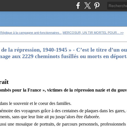
 Réplique à la campagne anti-fonctionnaires...
MERCOSUR, UN TIR MORTEL POUR... >>
de la répression, 1940-1945 » - C’est le titre d’un o
age aux 2229 cheminots fusillés ou morts en déport
aît
ombés pour la France », victimes de la répression nazie et du go
dans le souvenir et le coeur des familles.
a mémoire des voyageurs grâce à des centaines de plaques dans les gares,
nts, sans que leur liste ait pu jusqu’alors être élaborée.
aussi une mosaïque de portraits, de parcours personnels, professionnel