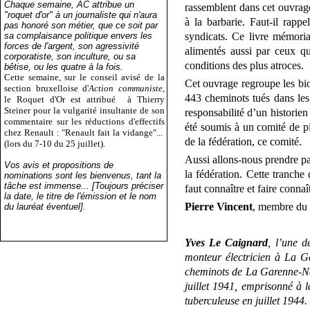
Chaque semaine, AC attribue un
rassemblent dans cet ouvrage
"roquet d'or" à un journaliste qui n'aura
à la barbarie. Faut-il rapp
pas honoré son métier, que ce soit par
sa complaisance politique envers les
syndicats. Ce livre mémoria
forces de l'argent, son agressivité
alimentés aussi par ceux qu
corporatiste, son inculture, ou sa
conditions des plus atroces.
bêtise, ou les quatre à la fois.
Cette semaine, sur le conseil avisé de la
Cet ouvrage regroupe les bi
section bruxelloise d'
Action communiste
,
443 cheminots tués dans les 
le Roquet d'Or est attribué
à Thierry
Steiner pour la vulgarité insultante de son
responsabilité d’un historie
commentaire sur les réductions d'effectifs
été soumis à un comité de p
chez Renault : "Renault fait la vidange"...
de la fédération, ce comité.
(lors du 7-10 du 25 juillet).
Aussi allons-nous prendre pa
Vos avis et propositions de
la fédération. Cette tranche 
nominations sont les bienvenus, tant la
tâche est immense... [Toujours préciser
faut connaître et faire connaî
la date, le titre de l'émission et le nom
Pierre Vincent
, membre du 
du lauréat éventuel].
Yves Le Caignard
, l’une d
monteur électricien à La G
cheminots de La Garenne-Na
juillet 1941, emprisonné à 
tuberculeuse en juillet 1944.