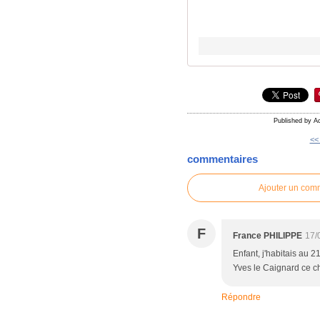
Published by A
<<
commentaires
Ajouter un com
F
France PHILIPPE
17/
Enfant, j'habitais au
Yves le Caignard ce 
Répondre