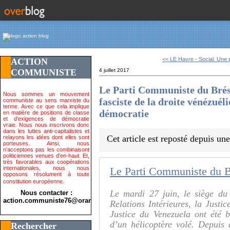
<< LE Havre - Social. Une p
ACTION
COMMUNISTE
4 juillet 2017
Le Parti Communiste du Brés
Nous sommes un mouvement
fasciste de la droite vénézuél
communiste au sens marxiste du
terme. Avec ce que cela implique
démocratie
en matière de positions de classe
et d'exigences de démocratie
vraie. Nous nous inscrivons donc
dans les luttes anti-capitalistes et
Cet article est reposté depuis un
relayons les idées dont elles sont
porteuses. Ainsi, nous
n'acceptons pas les combinaisont
politiciennes venues d'en-haut. Et,
très favorables aux coopérations
internationales, nous nous
opposons résolument à toute
constitution européenne.
Le mardi 27 juin, le siège du
Nous contacter :
action.communiste76@orange.fr>
Relations Intérieures, la Justi
Justice du Venezuela ont été 
d’un hélicoptère volé. Depuis 
Rechercher