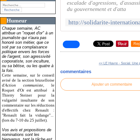
escalade d'agressions, d'assass
du gouvernement et d'atta
Humeur
Chaque semaine, AC
attribue un "roquet d'or" à un
journaliste qui n'aura pas
honoré son métier, que ce
Rep
soit par sa complaisance
politique envers les forces
de l'argent, son agressivité
corporatiste, son inculture,
<< LE Havre - Social. Une p
ou sa bêtise, ou les quatre à
la fois.
commentaires
Cette semaine, sur le conseil
avisé de la section bruxelloise
Ajouter un commentaire
d'
Action communiste
, le
Roquet d'Or est attribué
à
Thierry Steiner pour la
vulgarité insultante de son
commentaire sur les réductions
d'effectifs chez Renault :
"Renault fait la vidange"...
(lors du 7-10 du 25 juillet).
Vos avis et propositions de
nominations sont les
bienvenus, tant la tâche est