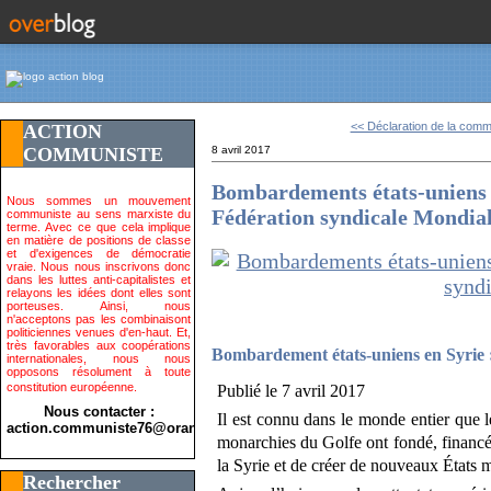
<< Déclaration de la commi
ACTION
COMMUNISTE
8 avril 2017
Bombardements états-uniens e
Nous sommes un mouvement
Fédération syndicale Mondia
communiste au sens marxiste du
terme. Avec ce que cela implique
en matière de positions de classe
et d'exigences de démocratie
vraie. Nous nous inscrivons donc
dans les luttes anti-capitalistes et
relayons les idées dont elles sont
porteuses. Ainsi, nous
n'acceptons pas les combinaisont
politiciennes venues d'en-haut. Et,
très favorables aux coopérations
Bombardement états-uniens en Syrie 
internationales, nous nous
opposons résolument à toute
constitution européenne.
Publié le
7 avril 2017
Nous contacter :
Il est connu dans le monde entier que l
action.communiste76@orange.fr>
monarchies du Golfe ont fondé, financé
la Syrie et de créer de nouveaux États m
Rechercher