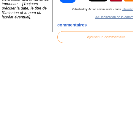
immense... [Toujours
préciser la date, le titre de
Published by Action communiste
-
dans
Internati
l'émission et le nom du
lauréat éventuel].
<< Déclaration de la commi
commentaires
Ajouter un commentaire