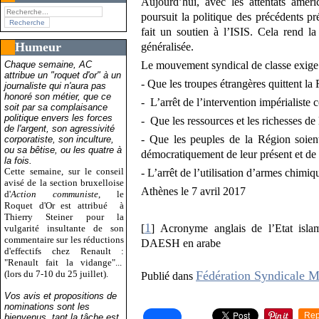
Aujourd’hui, avec les attentats amér
poursuit la politique des précédents p
fait un soutien à l’
ISIS
. Cela rend la
Humeur
généralisée.
Chaque semaine, AC
Le mouvement syndical de classe exige
attribue un "roquet d'or" à un
- Que les troupes étrangères quittent la
journaliste qui n'aura pas
honoré son métier, que ce
- L’arrêt de l’intervention impérialiste 
soit par sa complaisance
politique envers les forces
- Que les ressources et les richesses de 
de l'argent, son agressivité
- Que les peuples de la Région soient
corporatiste, son inculture,
ou sa bêtise, ou les quatre à
démocratiquement de leur présent et de 
la fois.
Cette semaine, sur le conseil
- L’arrêt de l’utilisation d’armes chimi
avisé de la section bruxelloise
Athènes le 7 avril 2017
d'
Action communiste
, le
Roquet d'Or est attribué
à
Thierry Steiner pour la
1
[
]
Acronyme anglais de l’Etat isl
vulgarité insultante de son
commentaire sur les réductions
DAESH
en arabe
d'effectifs chez Renault :
"Renault fait la vidange"...
(lors du 7-10 du 25 juillet).
Fédération Syndicale M
Publié dans
Vos avis et propositions de
nominations sont les
Rep
bienvenus, tant la tâche est